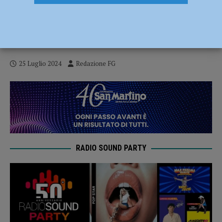
Sempre meno negozi di vicinato,
Confcommercio: “Un male per la città,
con i prossimi PUG invertire la rotta”
25 Luglio 2024
Redazione FG
RADIO SOUND PARTY