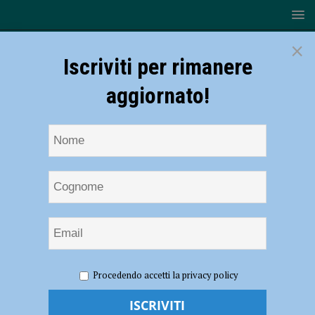
×
Iscriviti per rimanere
aggiornato!
HOME
NOTIZIE
ECONOMIA
Sempre meno negozi
Procedendo accetti la privacy policy
di vicinato, Confcommercio: “Un male per la città, con i prossimi PUG
invertire la rotta”