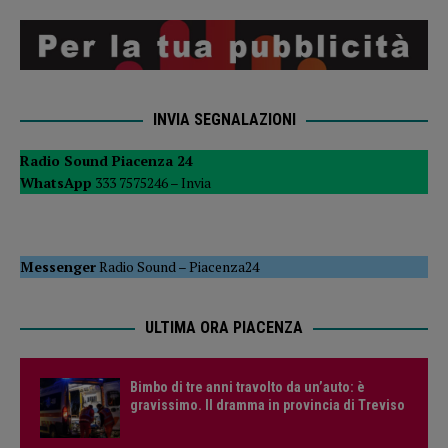
INVIA SEGNALAZIONI
Radio Sound Piacenza 24
WhatsApp
333 7575246 –
Invia
Messenger
Radio Sound
–
Piacenza24
ULTIMA ORA PIACENZA
Bimbo di tre anni travolto da un’auto: è
gravissimo. Il dramma in provincia di Treviso