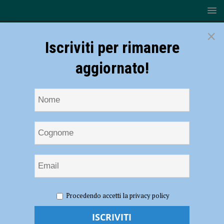
×
Iscriviti per rimanere
aggiornato!
HOME
NOTIZIE
CRONACA PIACENZA
Dopo lo
Procedendo accetti la privacy policy
scippo la ladra fugge sul bus, ma la vittima la insegue e la fa arrestare
Dopo lo scippo la ladra fugge sul bus, ma