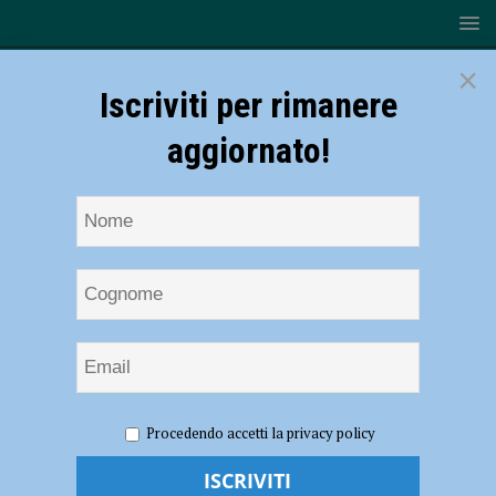
×
Iscriviti per rimanere
aggiornato!
HOME
NOTIZIE
SONDAGGI RADIO SOUND
Procedendo accetti la privacy policy
Elezioni europee, perché c’è così poco interesse? La Voce dei
Piacentini