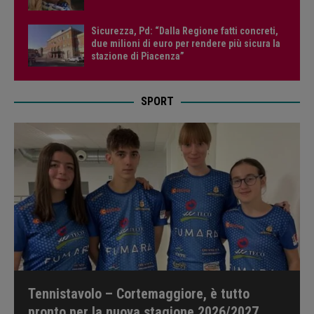
Sicurezza, Pd: “Dalla Regione fatti concreti,
due milioni di euro per rendere più sicura la
stazione di Piacenza”
SPORT
Tennistavolo – Cortemaggiore, è tutto
pronto per la nuova stagione 2026/2027