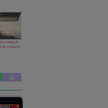
nza smog, da
re le consuete