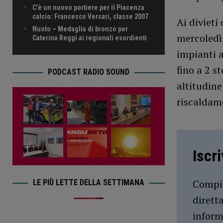
C’è un nuovo portiere per il Piacenza
calcio: Francesco Versari, classe 2007
Ai divieti
Nuoto – Medaglia di bronzo per
mercoledì 
Caterina Reggi ai regionali esordienti
impianti 
fino a 2 s
PODCAST RADIO SOUND
altitudine
riscaldam
Iscr
Compil
LE PIÙ LETTE DELLA SETTIMANA
dirett
inform