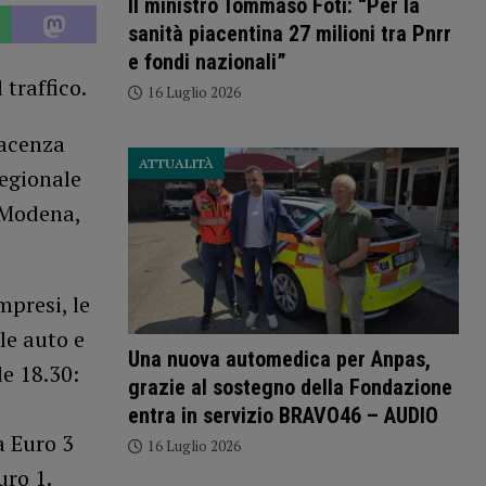
Il ministro Tommaso Foti: “Per la
sanità piacentina 27 milioni tra Pnrr
e fondi nazionali”
traffico.
16 Luglio 2026
iacenza
ATTUALITÀ
egionale
, Modena,
presi, le
le auto e
Una nuova automedica per Anpas,
le 18.30:
grazie al sostegno della Fondazione
entra in servizio BRAVO46 – AUDIO
a Euro 3
16 Luglio 2026
uro 1.