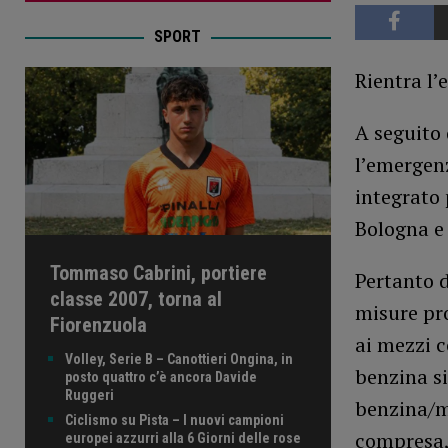
SPORT
Rientra l’
A seguito 
l’emergen
integrato 
Bologna e 
Tommaso Cabrini, portiere
Pertanto 
classe 2007, torna al
misure pro
Fiorenzuola
ai mezzi c
Volley, Serie B – Canottieri Ongina, in
benzina si
posto quattro c’è ancora Davide
Ruggeri
benzina/me
Ciclismo su Pista – I nuovi campioni
compresa, 
europei azzurri alla 6 Giorni delle rose