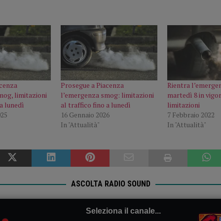
acenza
Prosegue a Piacenza
Rientra l’emerge
og, limitazioni
l’emergenza smog: limitazioni
martedì 8 in vigo
 a lunedì
al traffico fino a lunedì
limitazioni
025
16 Gennaio 2026
7 Febbraio 2022
In "Attualità"
In "Attualità"
ASCOLTA RADIO SOUND
Seleziona il canale...