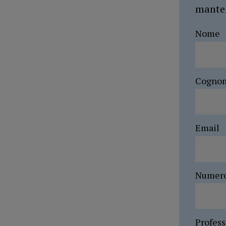
manten
Nome
Cogno
Email
Numer
Profes