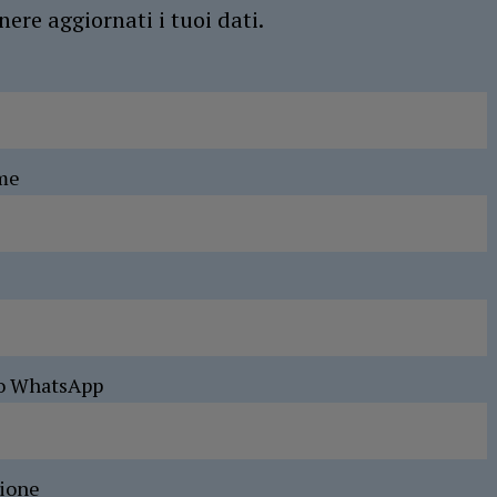
ere aggiornati i tuoi dati.
me
o WhatsApp
sione