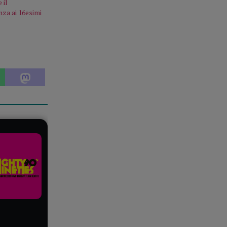
 il
za ai 16esimi