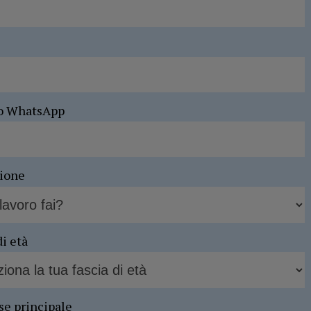
o WhatsApp
sione
di età
se principale