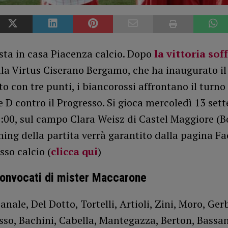
sta in casa Piacenza calcio. Dopo
la vittoria sof
la Virtus Ciserano Bergamo, che ha inaugurato il
 con tre punti, i biancorossi affrontano il turno
ie D contro il Progresso. Si gioca mercoledì 13 set
5:00, sul campo Clara Weisz di Castel Maggiore (Bo
ming della partita verrà garantito dalla pagina F
sso calcio (
clicca qui
)
convocati di mister Maccarone
anale, Del Dotto, Tortelli, Artioli, Zini, Moro, Ge
so, Bachini, Cabella, Mantegazza, Berton, Bassan