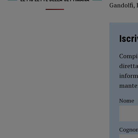
Gandolfi, 
Iscr
Compil
dirett
inform
manten
Nome
Cogno