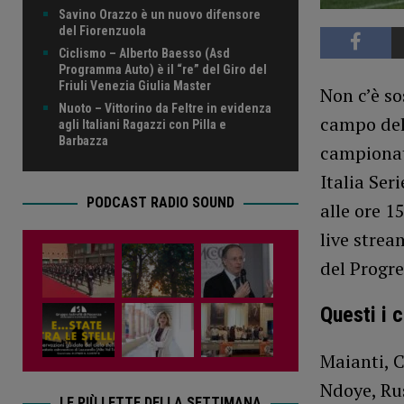
Savino Orazzo è un nuovo difensore
del Fiorenzuola
Ciclismo – Alberto Baesso (Asd
Programma Auto) è il “re” del Giro del
Friuli Venezia Giulia Master
Non c’è so
Nuoto – Vittorino da Feltre in evidenza
campo del
agli Italiani Ragazzi con Pilla e
Barbazza
campionato
Italia Ser
PODCAST RADIO SOUND
alle ore 1
live strea
del Progre
Questi i 
Maianti, C
Ndoye, Rus
LE PIÙ LETTE DELLA SETTIMANA