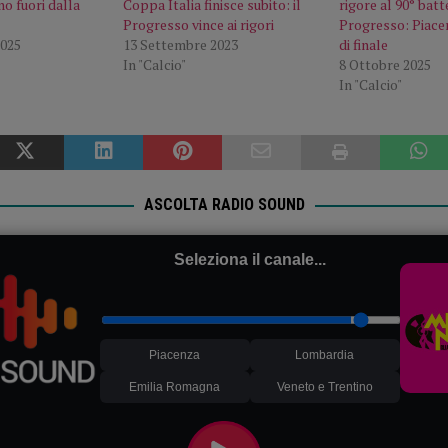
o fuori dalla
Coppa Italia finisce subito: il
rigore al 90° batte
Progresso vince ai rigori
Progresso: Piacen
025
13 Settembre 2023
di finale
In "Calcio"
8 Ottobre 2025
In "Calcio"
ASCOLTA RADIO SOUND
Seleziona il canale...
Piacenza
Lombardia
Emilia Romagna
Veneto e Trentino