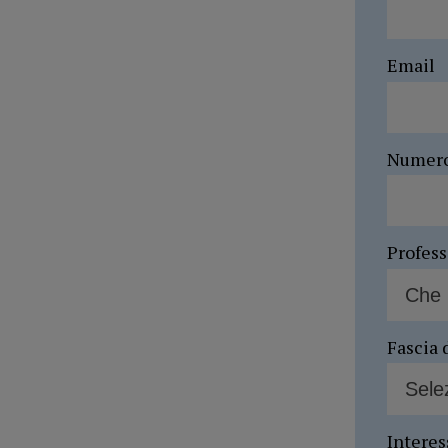
Email
Numer
Profes
Fascia 
Interes