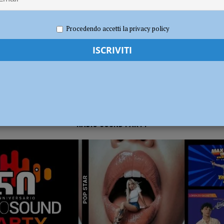
re 2023
Carlofilippo Vardelli
Calcio
,
Notizie
,
Piacenza calcio
,
Sport
dI): “Verificare subito la situazione nella provincia di Piacenza”
POLITICA
Procedendo accetti la privacy policy
RADIO SOUND PARTY