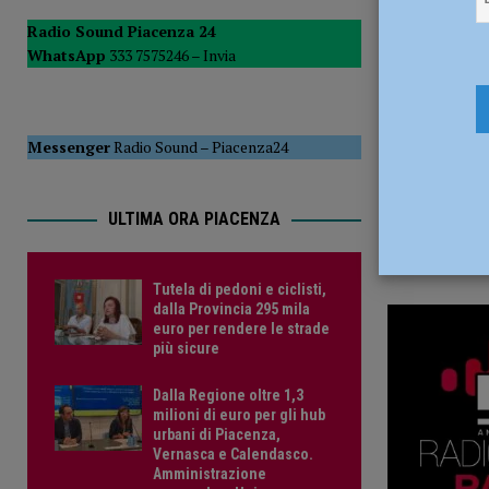
13 Settemb
POLITICA
Radio Sound Piacenza 24
WhatsApp
333 7575246 –
Invia
[ 5 Agosto 2026 ]
Caldo estremo e asili nido, Tagliaferri (F
Messenger
Radio Sound
–
Piacenza24
ULTIMA ORA PIACENZA
Tutela di pedoni e ciclisti,
dalla Provincia 295 mila
euro per rendere le strade
più sicure
Dalla Regione oltre 1,3
milioni di euro per gli hub
urbani di Piacenza,
Vernasca e Calendasco.
Amministrazione