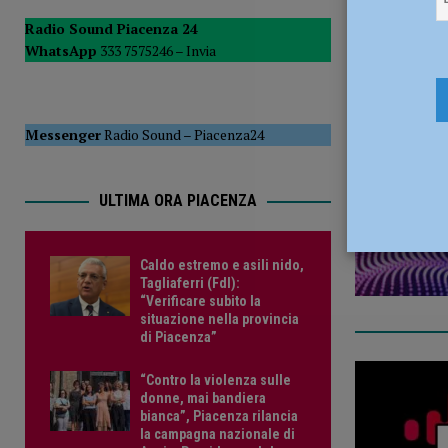
[ 5 Agosto 2026 ]
Tennistavolo – Cortemaggiore, è tutto p
Radio Sound Piacenza 24
commer
WhatsApp
333 7575246 –
Invia
29 Giugno 
Messenger
Radio Sound
–
Piacenza24
ULTIMA ORA PIACENZA
Caldo estremo e asili nido,
Tagliaferri (FdI):
“Verificare subito la
situazione nella provincia
di Piacenza”
“Contro la violenza sulle
donne, mai bandiera
bianca”, Piacenza rilancia
la campagna nazionale di