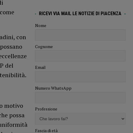
di
, come
RICEVI VIA MAIL LE NOTIZIE DI PIACENZA
Nome
adini, con
e possano
Cognome
 eccellenze
OP del
Email
enibilità.
Numero WhatsApp
to motivo
Professione
 che possa
’uniformità
Fascia di età