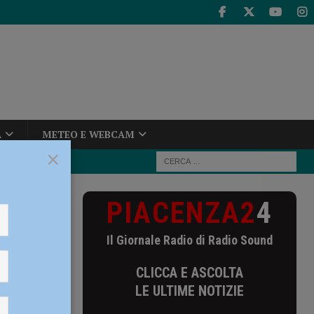
A
METEO E WEBCAM
×
PIACENZA2
4
ni commerciali
 e costi”
Il Giornale Radio di Radio Sound
zioni
CLICCA E ASCOLTA
urismo.
LE ULTIME NOTIZIE
za