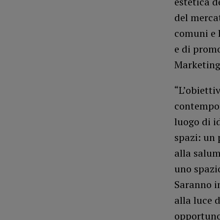
estetica d
del mercat
comuni e l
e di promo
Marketing 
“L’obietti
contempor
luogo di i
spazi: un 
alla salum
uno spazi
Saranno in
alla luce 
opportuno 