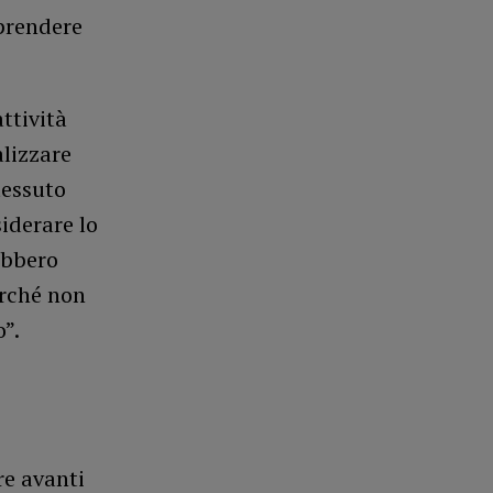
prendere
attività
lizzare
tessuto
iderare lo
ebbero
erché non
o”.
re avanti