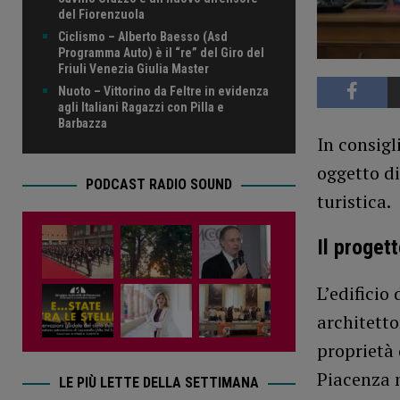
del Fiorenzuola
Ciclismo – Alberto Baesso (Asd
Programma Auto) è il “re” del Giro del
Friuli Venezia Giulia Master
Nuoto – Vittorino da Feltre in evidenza
agli Italiani Ragazzi con Pilla e
Barbazza
In consigl
oggetto di
PODCAST RADIO SOUND
turistica.
Il proget
L’edificio
architetto
proprietà
Piacenza 
LE PIÙ LETTE DELLA SETTIMANA