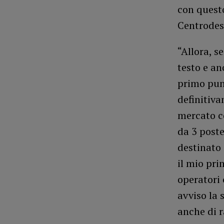
con questo
Centrodes
“Allora, s
testo e an
primo punt
definitiv
mercato co
da 3 poste
destinato 
il mio pri
operatori 
avviso la 
anche di r