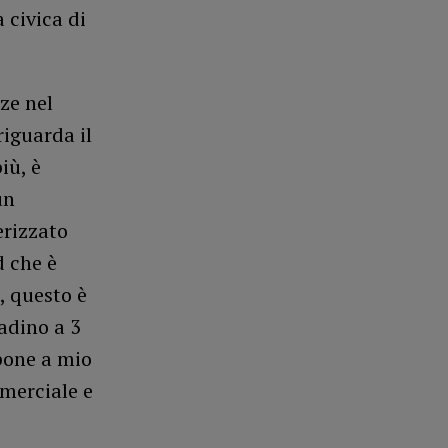
 civica di
ze nel
riguarda il
iù, è
un
erizzato
d che è
, questo è
adino a 3
pone a mio
mmerciale e