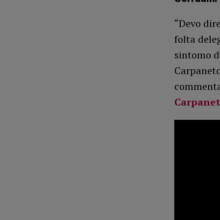
“Devo dire
folta dele
sintomo di
Carpaneto 
comment
Carpane