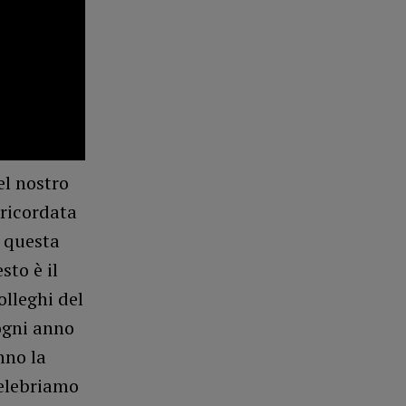
el nostro
 ricordata
i questa
to è il
olleghi del
ogni anno
nno la
celebriamo