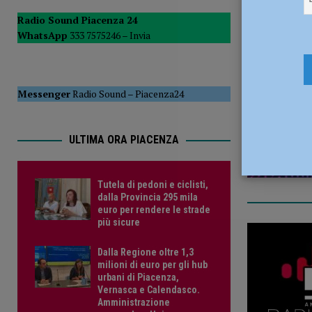
POLITICA
Radio Sound Piacenza 24
WhatsApp
333 7575246 –
Invia
[ 5 Agosto 2026 ]
Caldo estremo e asili nido, Tagliaferri (F
1 Settembr
Messenger
Radio Sound
–
Piacenza24
ULTIMA ORA PIACENZA
Tutela di pedoni e ciclisti,
dalla Provincia 295 mila
euro per rendere le strade
più sicure
Dalla Regione oltre 1,3
milioni di euro per gli hub
urbani di Piacenza,
Vernasca e Calendasco.
Amministrazione