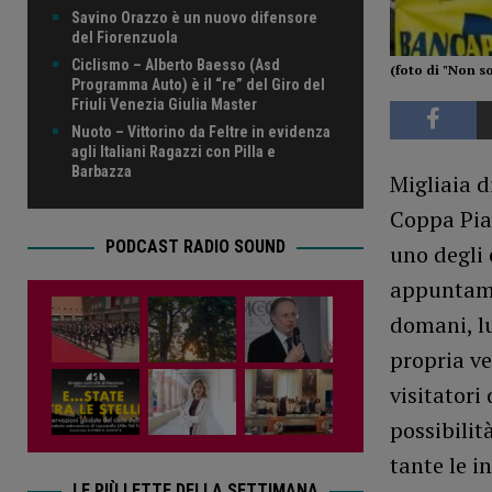
Savino Orazzo è un nuovo difensore
del Fiorenzuola
Ciclismo – Alberto Baesso (Asd
(foto di "Non so
Programma Auto) è il “re” del Giro del
Friuli Venezia Giulia Master
Nuoto – Vittorino da Feltre in evidenza
agli Italiani Ragazzi con Pilla e
Barbazza
Migliaia d
Coppa Pia
PODCAST RADIO SOUND
uno degli 
appuntamen
domani, l
propria ve
visitatori 
possibilit
tante le i
LE PIÙ LETTE DELLA SETTIMANA