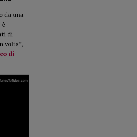
to da una
 è
ti di
n volta”,
co di