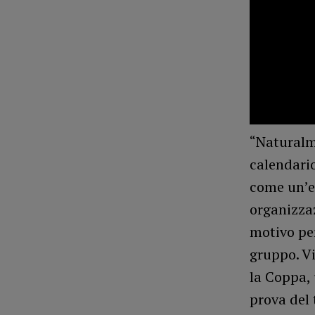
“Naturalme
calendari
come un’ed
organizzaz
motivo per
gruppo. V
la Coppa, 
prova del 