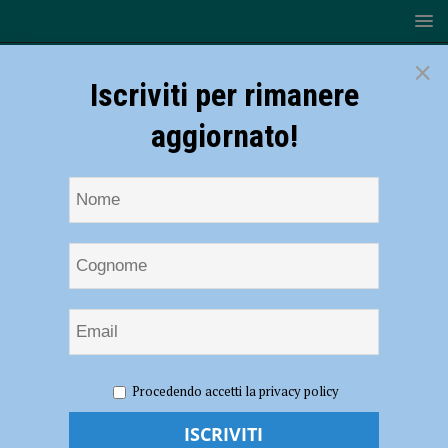
×
Iscriviti per rimanere
aggiornato!
HOME
NOTIZIE
ATTUALITÀ
Venerdì 9 maggio la
Procedendo accetti la privacy policy
seconda edizione della Festa dell’Università, University Sports Day
Venerdì 9 maggio la seconda edizione