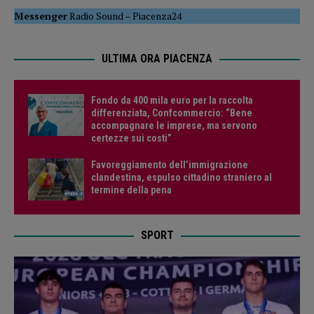
Messenger
Radio Sound
–
Piacenza24
ULTIMA ORA PIACENZA
Fondo da 400 mila euro per la raccolta
differenziata, Confcommercio: “Bene
accompagnare le imprese, ma servono
certezze sui costi”
Favoreggiamento dell’immigrazione
clandestina, espulso cittadino straniero al
termine della pena
SPORT