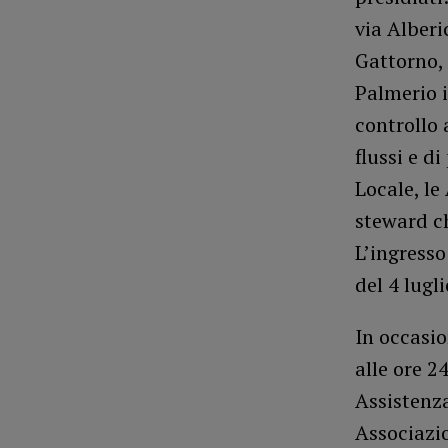
via Alberi
Gattorno, 
Palmerio i
controllo 
flussi e d
Locale, le
steward ch
L’ingresso
del 4 lugli
In occasio
alle ore 2
Assistenza
Associazi