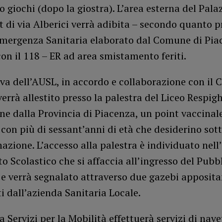
 giochi (dopo la giostra). L’area esterna del Pala
t di via Alberici verrà adibita – secondo quanto p
Emergenza Sanitaria elaborato dal Comune di Pia
on il 118 – ER ad area smistamento feriti.
iva dell’AUSL, in accordo e collaborazione con il
errà allestito presso la palestra del Liceo Respig
ne dalla Provincia di Piacenza, un point vaccinal
 con più di sessant’anni di età che desiderino sot
nazione. L’accesso alla palestra è individuato nell
uto Scolastico che si affaccia all’ingresso del Pubb
 e verrà segnalato attraverso due gazebi apposit
i dall’azienda Sanitaria Locale.
ta Servizi per la Mobilità effettuerà servizi di nave