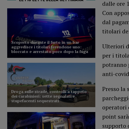
dalle ore 
Con apposi
dal pagam
titolari de
Ulteriori 
per i tito
potranno p
anti-covid
Presso la 
parcheggio
operatori 
point sarà
supporto d