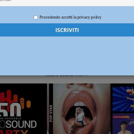
021
Redazione FG
Attualità
ia 295 mila euro per rendere le strade più sicure
ATTUALITÀ
Procedendo accetti la privacy policy
RADIO SOUND PARTY