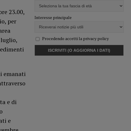
ore 23.00,
Interesse principale
io, per
’area
Procedendo accetti la privacy policy
luglio,
vedimenti
ti emanati
attraverso
ta e di
lo
ati e
ovembre,