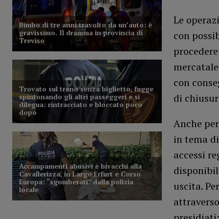
Le operazi
con possib
procedere 
mercatale 
con conse
di chiusura
Anche per
in tema di
accessi re
disponibil
uscita. Pe
attraverso
presidiati