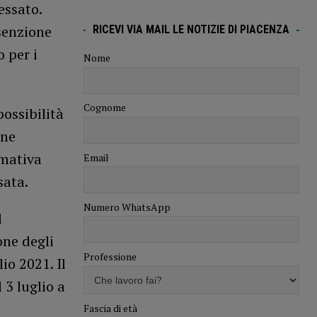
essato.
esenzione
RICEVI VIA MAIL LE NOTIZIE DI PIACENZA
 per i
Nome
Cognome
possibilità
one
rmativa
Email
sata.
Numero WhatsApp
l
one degli
Professione
io 2021. Il
 3 luglio a
Fascia di età