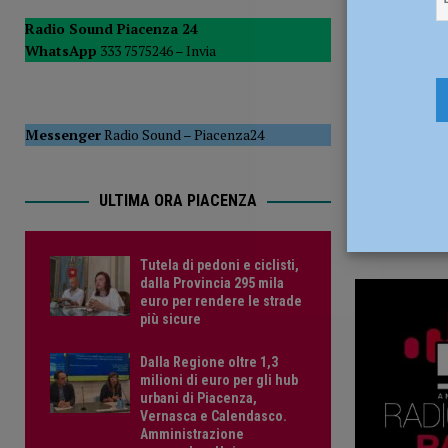
3 Luglio 2
del Consiglio
POLITICA
Radio Sound Piacenza 24
WhatsApp
333 7575246 –
Invia
[ 5 Agosto 2026 ]
Tutela di pedoni e ciclisti, dalla Provinc
Messenger
Radio Sound
–
Piacenza24
ULTIMA ORA PIACENZA
Tutela di pedoni e ciclisti,
dalla Provincia 295 mila
euro per rendere le strade
più sicure
Dalla Regione oltre 1,3
milioni di euro per gli hub
urbani di Piacenza,
Vernasca e Calendasco.
Amministrazione