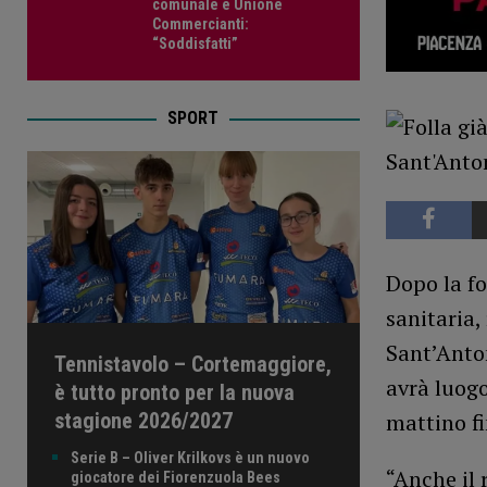
comunale e Unione
Commercianti:
“Soddisfatti”
SPORT
Dopo la f
sanitaria,
Sant’Anton
Tennistavolo – Cortemaggiore,
avrà luogo
è tutto pronto per la nuova
stagione 2026/2027
mattino fi
Serie B – Oliver Krilkovs è un nuovo
“Anche il 
giocatore dei Fiorenzuola Bees