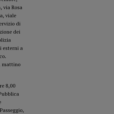
, via Rosa
a, viale
rvizio di
zione dei
lizia
i esterni a
co.
el mattino
re 8,00
 Pubblica
e
 Passeggio,