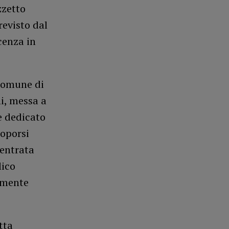
zzetto
revisto dal
cenza in
 Comune di
hi, messa a
e dedicato
toporsi
’entrata
lico
amente
tta