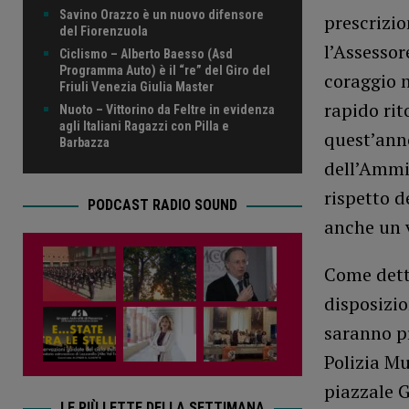
Savino Orazzo è un nuovo difensore
prescrizio
del Fiorenzuola
l’Assessor
Ciclismo – Alberto Baesso (Asd
Programma Auto) è il “re” del Giro del
coraggio n
Friuli Venezia Giulia Master
rapido rit
Nuoto – Vittorino da Feltre in evidenza
agli Italiani Ragazzi con Pilla e
quest’anno
Barbazza
dell’Ammin
rispetto d
PODCAST RADIO SOUND
anche un v
Come detto
disposizi
saranno pr
Polizia Mu
piazzale G
LE PIÙ LETTE DELLA SETTIMANA