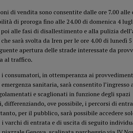
oni di vendita sono consentite dalle ore 7.00 alle 
ilità di proroga fino alle 24.00 di domenica 4 lugl
poi alle fasi di disallestimento e alla pulizia dell
che sarà svolta da Iren per le ore 4.00 di lunedì 5 
guente apertura delle strade interessate da prov
 al traffico.
 i consumatori, in ottemperanza ai provvedimen
 emergenza sanitaria, sarà consentito l’ingresso 
golamentati e scaglionati in funzione degli spazi
i, differenziando, ove possibile, i percorsi di entra
rtanto, per il pubblico, sarà possibile accedere so
 i varchi di entrata e di uscita di seguito individu
: piazzale Genova, scalinata parcheggio via IV N