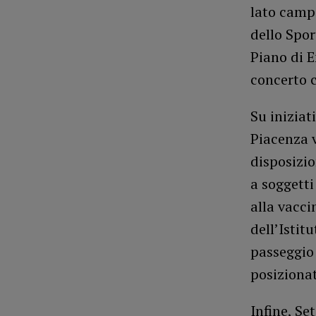
lato campo
dello Spor
Piano di 
concerto c
Su iniziat
Piacenza v
disposizio
a soggetti
alla vacci
dell’Istit
passeggio
posizionat
Infine, Se