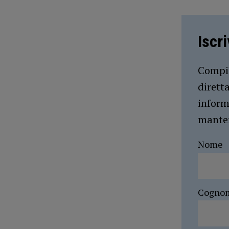
Iscr
Compil
dirett
inform
manten
Nome
Cogno