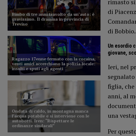
rimasto si
di Piacenz
Comandant
di Bobbio.
Un esordio co
giovane, sc
Ieri, nel 
segnalato 
figlia, ch
anni, al 
documento
una vestag
Per questo