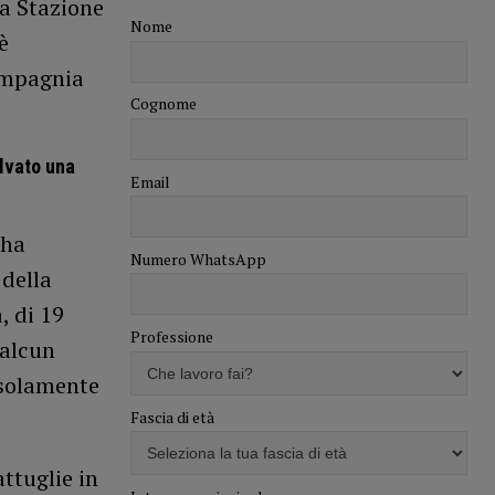
la Stazione
Nome
è
ompagnia
Cognome
alvato una
Email
 ha
Numero WhatsApp
 della
, di 19
Professione
 alcun
 solamente
Fascia di età
ttuglie in