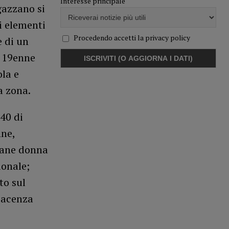
Interesse principale
gazzano si
ri elementi
Procedendo accetti la privacy policy
e di un
a 19enne
la e
a zona.
 40 di
nne,
vane donna
ionale;
to sul
iacenza