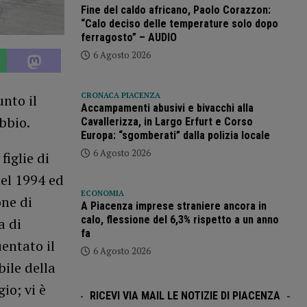
Fine del caldo africano, Paolo Corazzon:
“Calo deciso delle temperature solo dopo
ferragosto” – AUDIO
6 Agosto 2026
CRONACA PIACENZA
unto il
Accampamenti abusivi e bivacchi alla
bbio.
Cavallerizza, in Largo Erfurt e Corso
Europa: “sgomberati” dalla polizia locale
6 Agosto 2026
figlie di
nel 1994 ed
ECONOMIA
one di
A Piacenza imprese straniere ancora in
calo, flessione del 6,3% rispetto a un anno
a di
fa
entato il
6 Agosto 2026
ile della
io; vi è
RICEVI VIA MAIL LE NOTIZIE DI PIACENZA