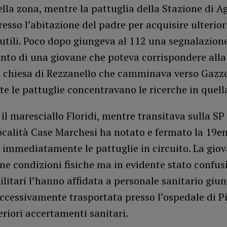
ella zona, mentre la pattuglia della Stazione di A
resso l’abitazione del padre per acquisire ulterio
 utili. Poco dopo giungeva al 112 una segnalazion
nto di una giovane che poteva corrispondere all
la chiesa di Rezzanello che camminava verso Gazzo
te le pattuglie concentravano le ricerche in quell
 il maresciallo Floridi, mentre transitava sulla SP
ocalità Case Marchesi ha notato e fermato la 19e
 immediatamente le pattuglie in circuito. La gio
ne condizioni fisiche ma in evidente stato confus
ilitari l’hanno affidata a personale sanitario giun
uccessivamente trasportata presso l’ospedale di P
teriori accertamenti sanitari.