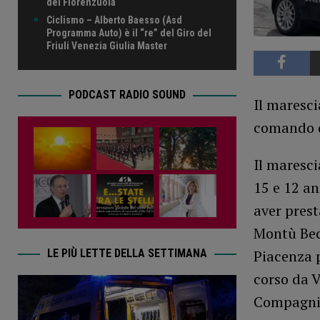
del Fiorenzuola
Ciclismo – Alberto Baesso (Asd
Programma Auto) è il “re” del Giro del
Friuli Venezia Giulia Master
PODCAST RADIO SOUND
Il maresci
comando d
Il maresci
15 e 12 an
aver prest
Montù Becc
LE PIÙ LETTE DELLA SETTIMANA
Piacenza p
corso da V
Compagnia