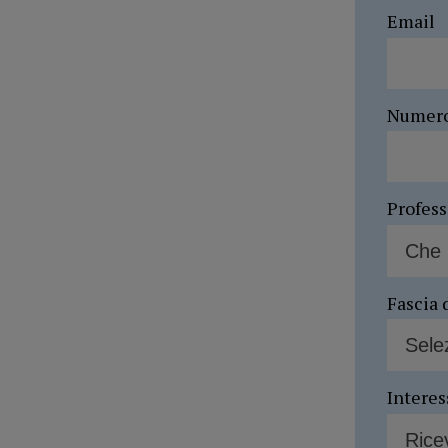
Email
Numer
Profes
Fascia 
Interes