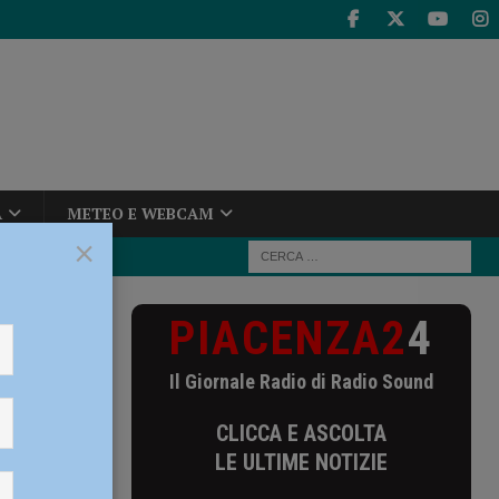
A
METEO E WEBCAM
×
PIACENZA2
4
ovo comandante
Il Giornale Radio di Radio Sound
ndante
CLICCA E ASCOLTA
 già una
LE ULTIME NOTIZIE