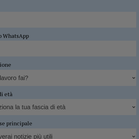
o WhatsApp
sione
di età
se principale