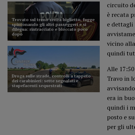
circuito d
è recata p
e dettagli
avvistame
vicino al
quindi tut
Alle 17:50
Travo in l
avvisando
era in buo
quindi i m
posto e s
per gli ul