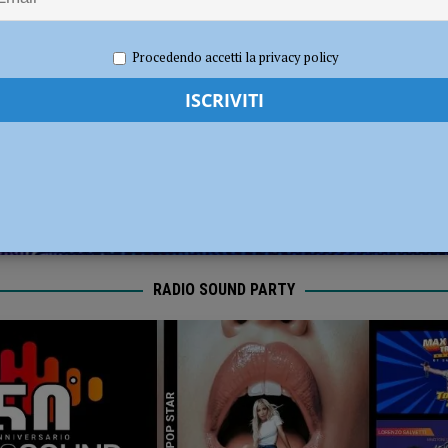
i carabinieri: sette segnalati e stupefacenti sequestrati
CRONACA
021
Redazione FG
Cronaca Piacenza
Procedendo accetti la privacy policy
 gravissimo. Il dramma in provincia di Treviso
CRONACA PIACENZA
RADIO SOUND PARTY