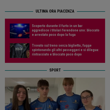
ULTIMA ORA PIACENZA
Scoperto durante il furto in un bar
aggredisce i titolari ferendone uno: bloccato
e arrestato poco dopo la fuga
Trovato sul treno senza biglietto, fugge
spintonando gli altri passeggeri e si dilegua:
rintracciato e bloccato poco dopo
SPORT