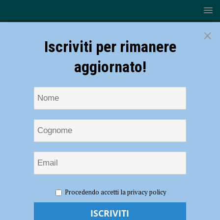
×
Iscriviti per rimanere
aggiornato!
HOME
NOTIZIE
ATTUALITÀ
Futuro dell’Ospedale
Procedendo accetti la privacy policy
di Castel San Giovanni, Lino Anelli: “Petizione per dire no al presidio di
comunità, raccolte già 300 firme” – AUDIO