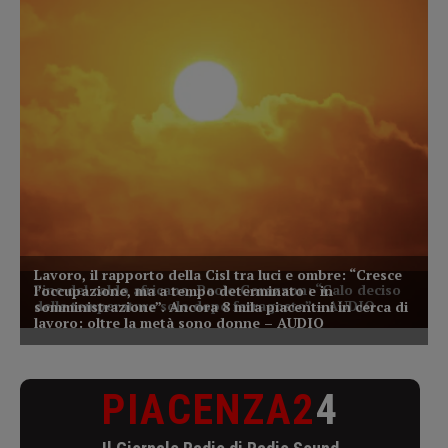
PIACENZA2
4