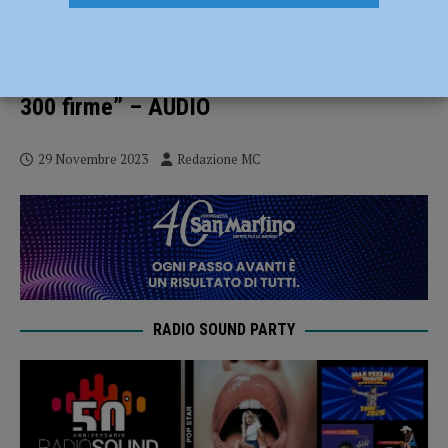
Futuro dell’Ospedale di Castel San
Giovanni, Lino Anelli: “Petizione per dire
no al presidio di comunità, raccolte già
300 firme” – AUDIO
29 Novembre 2023
Redazione MC
RADIO SOUND PARTY