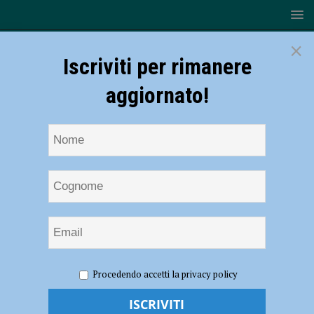
×
Iscriviti per rimanere
aggiornato!
HOME
NOTIZIE
EVENTI A PIACENZA
Giuliano
Procedendo accetti la privacy policy
Ligabue a Cortemaggiore, l’8 settembre il recupero del concerto
Giuliano Ligabue a Cortemaggiore, l’8