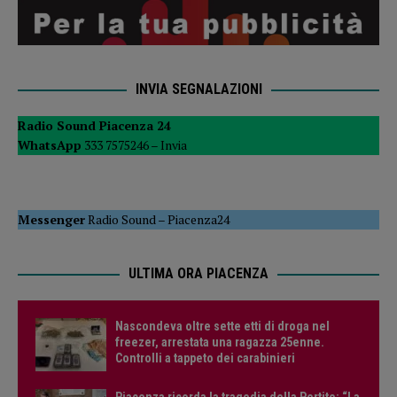
INVIA SEGNALAZIONI
Radio Sound Piacenza 24
WhatsApp
333 7575246 –
Invia
Messenger
Radio Sound
–
Piacenza24
ULTIMA ORA PIACENZA
Nascondeva oltre sette etti di droga nel
freezer, arrestata una ragazza 25enne.
Controlli a tappeto dei carabinieri
Piacenza ricorda la tragedia della Pertite: “La