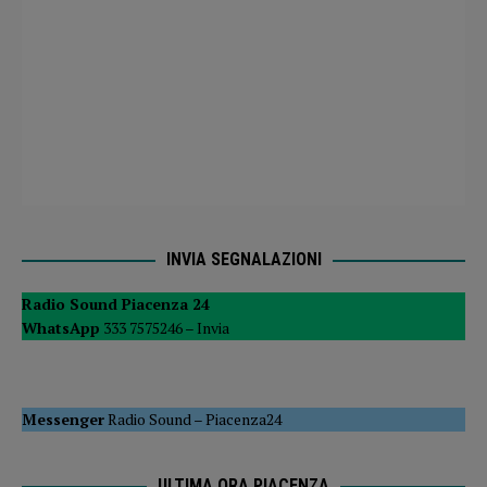
INVIA SEGNALAZIONI
Radio Sound Piacenza 24
WhatsApp
333 7575246 –
Invia
Messenger
Radio Sound
–
Piacenza24
ULTIMA ORA PIACENZA