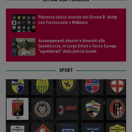
Piacenza calcio inserito nel Girone B: derby
con Fiorenzuola e Nibbiano
Accampamenti abusivi e bivacchi alla
Cavallerizza, in Largo Erfurt e Corso Europa:
“sgomberati” dalla polizia locale
SPORT