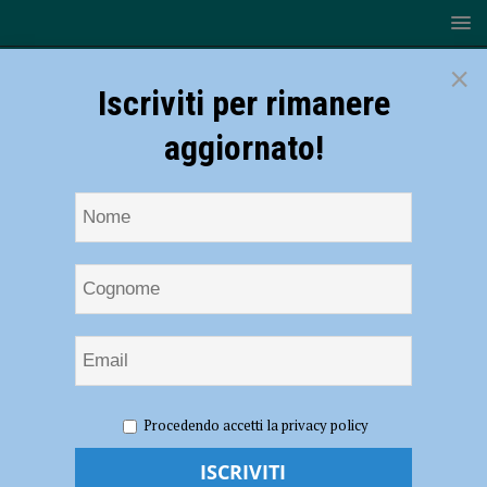
×
Iscriviti per rimanere
aggiornato!
HOME
NOTIZIE
EVENTI A PIACENZA
Gli allievi
Procedendo accetti la privacy policy
della scuola i TraAttori sul palco del Trieste 34 il 15 dicembre
Gli allievi della scuola i TraAttori sul