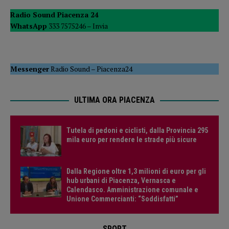
Radio Sound Piacenza 24
WhatsApp
333 7575246 –
Invia
Messenger
Radio Sound
–
Piacenza24
ULTIMA ORA PIACENZA
Tutela di pedoni e ciclisti, dalla Provincia 295
mila euro per rendere le strade più sicure
Dalla Regione oltre 1,3 milioni di euro per gli
hub urbani di Piacenza, Vernasca e
Calendasco. Amministrazione comunale e
Unione Commercianti: “Soddisfatti”
SPORT