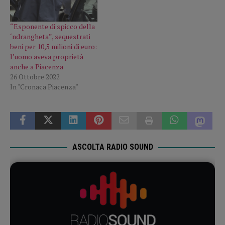
“Esponente di spicco della
‘ndrangheta”, sequestrati
beni per 10,5 milioni di euro:
l’uomo aveva proprietà
anche a Piacenza
26 Ottobre 2022
In "Cronaca Piacenza"
ASCOLTA RADIO SOUND