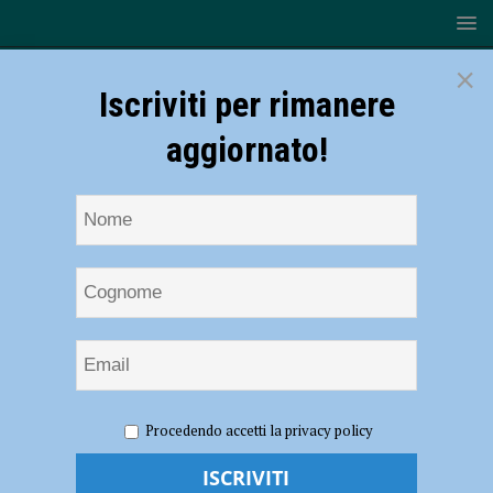
×
Iscriviti per rimanere
aggiornato!
HOME
NOTIZIE
CRONACA PIACENZA
Uomo di
Procedendo accetti la privacy policy
fiducia della cosca Grande Aracri, arrestato latitante albanese
Uomo di fiducia della cosca Grande