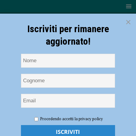
×
Iscriviti per rimanere
aggiornato!
HOME
NOTIZIE
EVENTI A PIACENZA
Il trio di
Procedendo accetti la privacy policy
Dario Carnovale al Milestone il 23 gennaio
Il trio di Dario Carnovale al Milestone il 23