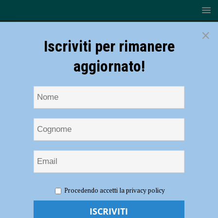
×
Iscriviti per rimanere
aggiornato!
HOME
NOTIZIE
CRONACA PIACENZA
Covid19, il
Procedendo accetti la privacy policy
virus continua a rallentare: questa settimana -16,7%
Covid19, il virus continua a rallentare: