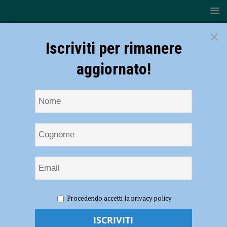
×
Iscriviti per rimanere
aggiornato!
HOME
NOTIZIE
ATTUALITÀ
In Pediatria e
Procedendo accetti la privacy policy
neonatologia arriva la Biblioteca dei piccoli mondi
In Pediatria e neonatologia arriva la