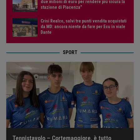
due milioni di euro per rendere più sicura la
stazione di Piacenza”
Crisi Realco, salvi tre punti vendita acquistati
da MD: ancora niente da fare per Ecu in viale
Dante
SPORT
Tennistavolo – Cortemaggiore, è tutto