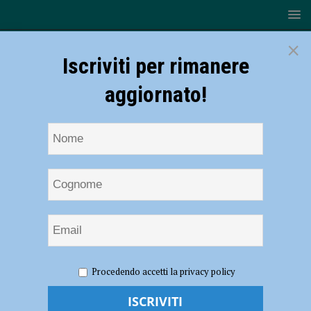
×
Iscriviti per rimanere
aggiornato!
HOME
NOTIZIE
EVENTI A PIACENZA
Torna la
Procedendo accetti la privacy policy
Besu Street Fest il 14 e 15 giugno 2026 al quartiere Besurica
Torna la Besu Street Fest il 14 e 15