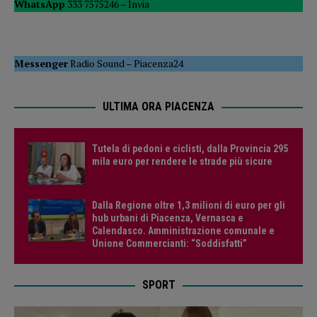
WhatsApp
333 7575246 –
Invia
Messenger
Radio Sound
–
Piacenza24
ULTIMA ORA PIACENZA
Tutela di pedoni e ciclisti, dalla Provincia 295
mila euro per rendere le strade più sicure
Dalla Regione oltre 1,3 milioni di euro per gli
hub urbani di Piacenza, Vernasca e
Calendasco. Amministrazione comunale e
Unione Commercianti: “Soddisfatti”
SPORT