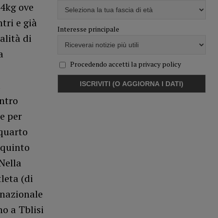
54kg ove
tri e già
Interesse principale
alità di
a
Procedendo accetti la privacy policy
a
ontro
e per
 quarto
 quinto
Nella
leta (di
 nazionale
o a Tblisi