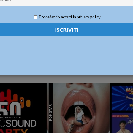
 2023
Carlofilippo Vardelli
Karate
,
Notizie
,
Sport
ia 295 mila euro per rendere le strade più sicure
ATTUALITÀ
Procedendo accetti la privacy policy
RADIO SOUND PARTY