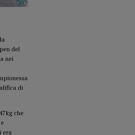
la
Open del
ca nei
ampionessa
lifica di
-47kg che
 e
i era