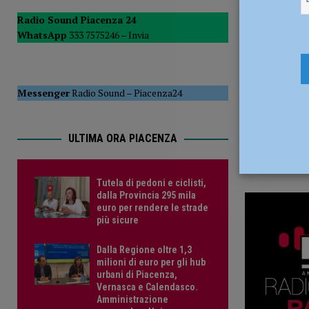
24 Ottobre
del Consiglio
POLITICA
Radio Sound Piacenza 24
WhatsApp
333 7575246 –
Invia
[ 5 Agosto 2026 ]
Tutela di pedoni e ciclisti, dalla Provinc
Messenger
Radio Sound
–
Piacenza24
ULTIMA ORA PIACENZA
Tutela di pedoni e ciclisti,
dalla Provincia 295 mila
euro per rendere le strade
più sicure
Dalla Regione oltre 1,3
milioni di euro per gli hub
urbani di Piacenza,
Vernasca e Calendasco.
Amministrazione