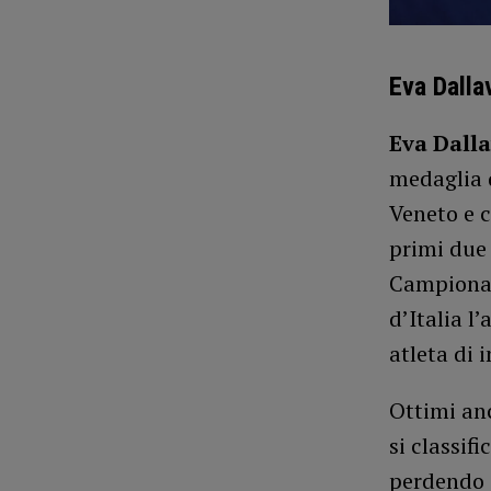
Eva Dalla
Eva Dalla
medaglia d
Veneto e c
primi due 
Campionato
d’Italia l
atleta di 
Ottimi anc
si classif
perdendo d