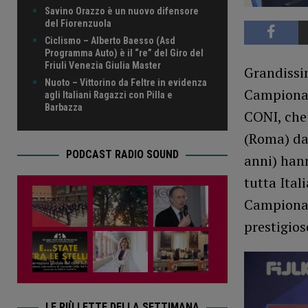
Savino Orazzo è un nuovo difensore
del Fiorenzuola
Ciclismo – Alberto Baesso (Asd
Programma Auto) è il “re” del Giro del
Friuli Venezia Giulia Master
Grandissim
Nuoto – Vittorino da Feltre in evidenza
Campionat
agli Italiani Ragazzi con Pilla e
Barbazza
CONI, che 
(Roma) dal
PODCAST RADIO SOUND
anni) hann
tutta Itali
Campionat
prestigio
LE PIÙ LETTE DELLA SETTIMANA