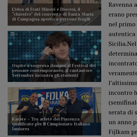
Ravenna a 
erano pres
nel primo 
autentica 
Sicilia.Ne
determina
incontrato
veramente
l’altissim
incontro h
(semifinal
serata di 
un anno pi
Fijlkam pr