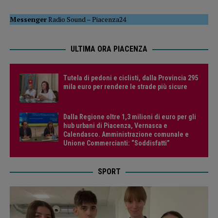
Messenger
Radio Sound
–
Piacenza24
ULTIMA ORA PIACENZA
Tutela di pedoni e ciclisti, dalla Provincia 295
mila euro per rendere le strade più sicure
Dalla Regione oltre 1,3 milioni di euro per gli
hub urbani di Piacenza, Vernasca e
Calendasco. Amministrazione comunale e
Unione Commercianti: “Soddisfatti”
SPORT