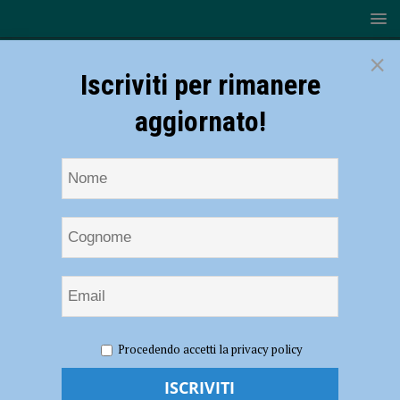
×
Iscriviti per rimanere
aggiornato!
HOME
NOTIZIE
Kickboxing – Il giovanissimo Edoardo
Procedendo accetti la privacy policy
Ferrari (Yama Arashi) ha incontrato il prefetto di Piacenza Daniela
Lupo