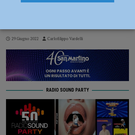
Kickboxing – Il giovanissimo Edoardo
Ferrari (Yama Arashi) ha incontrato il
prefetto di Piacenza Daniela Lupo
29 Giugno 2022
Carlofilippo Vardelli
RADIO SOUND PARTY