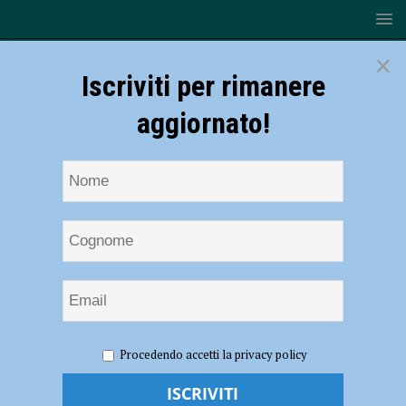
×
Iscriviti per rimanere
aggiornato!
HOME
NOTIZIE
SPORT
La Canottieri Ongina
Procedendo accetti la privacy policy
riparte dalle sfide con le formazioni emiliane
La Canottieri Ongina riparte dalle sfide