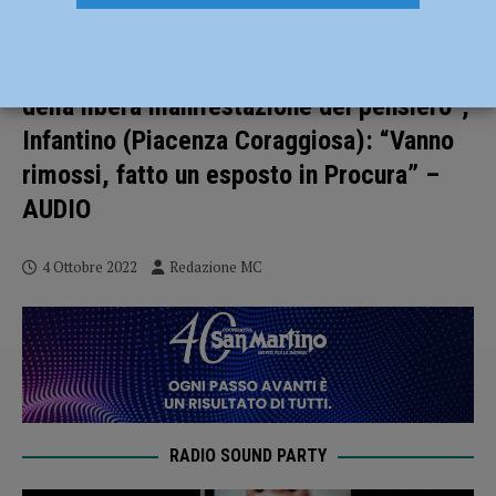
Le divisioni sui manifesti “Gender”.
Soresi (Fratelli d’Italia): “Espressione
della libera manifestazione del pensiero”,
Infantino (Piacenza Coraggiosa): “Vanno
rimossi, fatto un esposto in Procura” –
AUDIO
4 Ottobre 2022
Redazione MC
RADIO SOUND PARTY