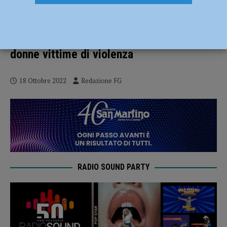
Da percorsi dedicati alla presenza del
medico legale, linee guida per
l’accoglienza in pronto soccorso delle
donne vittime di violenza
18 Ottobre 2022
Redazione FG
RADIO SOUND PARTY