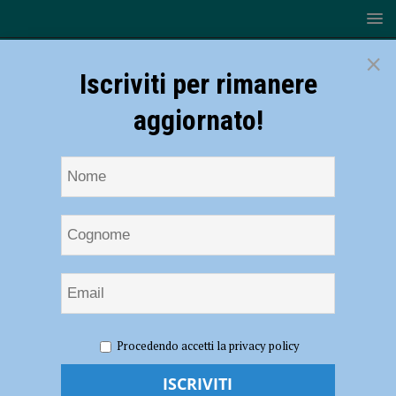
×
Iscriviti per rimanere
aggiornato!
HOME
NOTIZIE
CRONACA PIACENZA
Da percorsi
Procedendo accetti la privacy policy
dedicati alla presenza del medico legale, linee guida per l’accoglienza
in pronto soccorso delle donne vittime di violenza