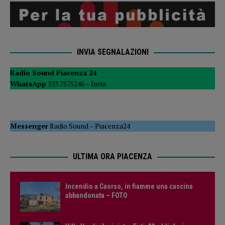
INVIA SEGNALAZIONI
Radio Sound Piacenza 24
WhatsApp
333 7575246 –
Invia
Messenger
Radio Sound
–
Piacenza24
ULTIMA ORA PIACENZA
Incendio a Caorso, in fiamme una cascina
abbandonata – FOTO