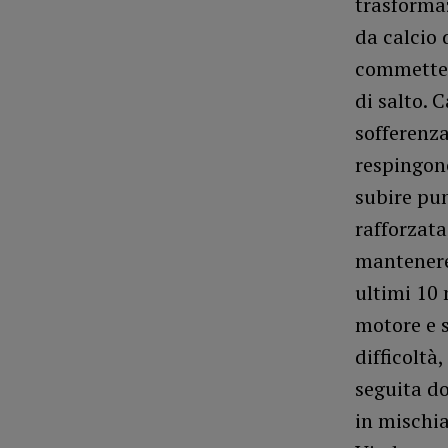
trasformaz
da calcio 
commette u
di salto. C
sofferenza
respingono
subire pu
rafforzata
mantenere 
ultimi 10 
motore e s
difficoltà
seguita do
in mischia