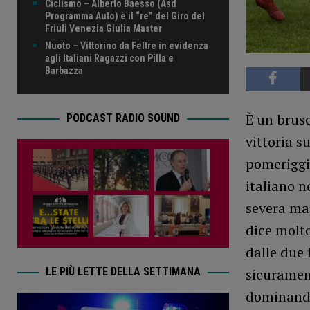
Ciclismo – Alberto Baesso (Asd
Programma Auto) è il “re” del Giro del
Friuli Venezia Giulia Master
Nuoto – Vittorino da Feltre in evidenza
agli Italiani Ragazzi con Pilla e
Barbazza
È un brusc
PODCAST RADIO SOUND
vittoria s
pomeriggi
italiano 
severa ma 
dice molto
dalle due
sicurament
LE PIÙ LETTE DELLA SETTIMANA
dominando 