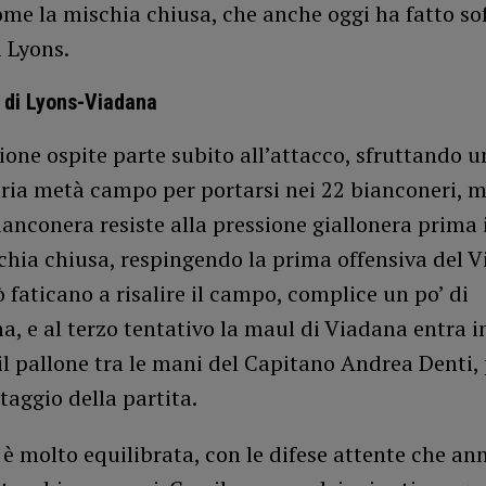
ome la mischia chiusa, che anche oggi ha fatto sof
 Lyons.
 di Lyons-Viadana
one ospite parte subito all’attacco, sfruttando u
ria metà campo per portarsi nei 22 bianconeri, m
anconera resiste alla pressione giallonera prima 
chia chiusa, respingendo la prima offensiva del V
 faticano a risalire il campo, complice un po’ di
na, e al terzo tentativo la maul di Viadana entra i
l pallone tra le mani del Capitano Andrea Denti, p
aggio della partita.
 è molto equilibrata, con le difese attente che an