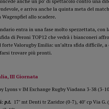
oncede anche un po’ di spettacolo contro una dif
ndevole, e arriva anche la quinta meta del match
a Wagenpfiel allo scadere.
endario entra in una fase molto spezzettata, con l
fida di Peroni TOP12 che vedrà i bianconeri affro
l forte Valorugby Emilia: un’altra sfida difficile, a
arsi trovare più pronti.
lia, III Giornata
by Lyons v IM Exchange Rugby Viadana 3-38 (3-10
i
:
p.t.
17’ mt Denti tr Zaridze (0-7), 40’ cp Via G. (