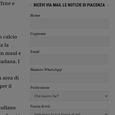
frire e
RICEVI VIA MAIL LE NOTIZIE DI PIACENZA
Nome
Cognome
n calcio
a la
Email
in maul e
iadana. I
Numero WhatsApp
n area di
er il
Professione
Fascia di età
nullano