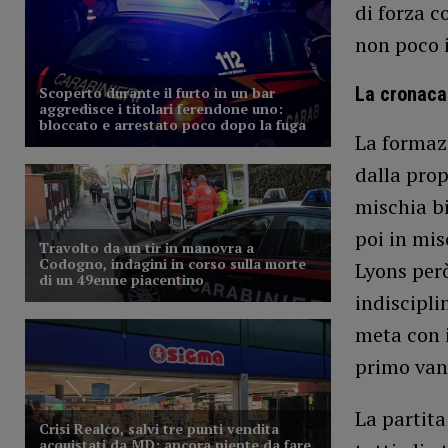
di forza c
non poco i
La cronaca
La formazi
dalla prop
mischia bi
poi in mis
Lyons però
indiscipli
meta con i
primo vant
La partita