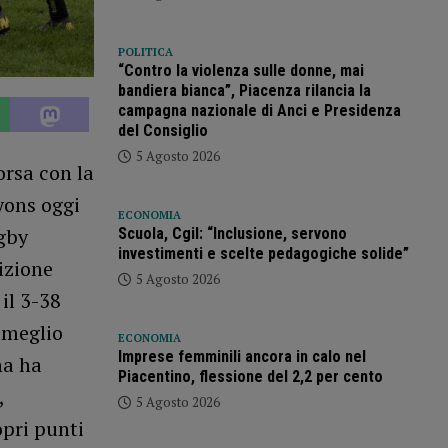
POLITICA
“Contro la violenza sulle donne, mai
bandiera bianca”, Piacenza rilancia la
campagna nazionale di Anci e Presidenza
del Consiglio
5 Agosto 2026
orsa con la
yons oggi
ECONOMIA
gby
Scuola, Cgil: “Inclusione, servono
investimenti e scelte pedagogiche solide”
izione
5 Agosto 2026
il 3-38
 meglio
ECONOMIA
Imprese femminili ancora in calo nel
na ha
Piacentino, flessione del 2,2 per cento
,
5 Agosto 2026
opri punti