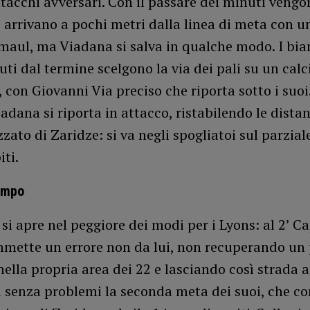
attacchi avversari. Con il passare dei minuti vengon
 arrivano a pochi metri dalla linea di meta con u
maul, ma Viadana si salva in qualche modo. I bia
ti dal termine scelgono la via dei pali su un calc
 con Giovanni Via preciso che riporta sotto i suoi.
adana si riporta in attacco, ristabilendo le dista
zzato di Zaridze: si va negli spogliatoi sul parzial
iti.
empo
 si apre nel peggiore dei modi per i Lyons: al 2’ C
mette un errore non da lui, non recuperando un 
nella propria area dei 22 e lasciando così strada a
 senza problemi la seconda meta dei suoi, che co