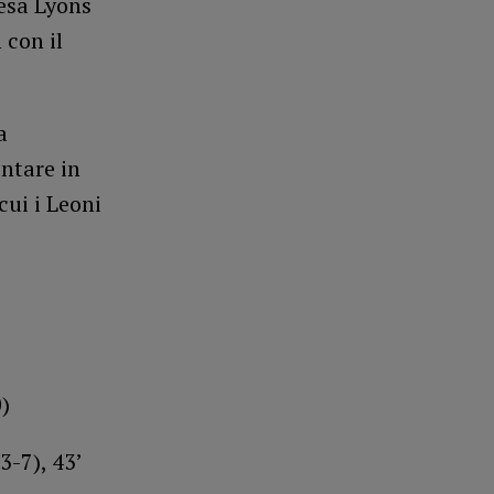
esa Lyons
 con il
a
ntare in
 cui i Leoni
)
3-7), 43’