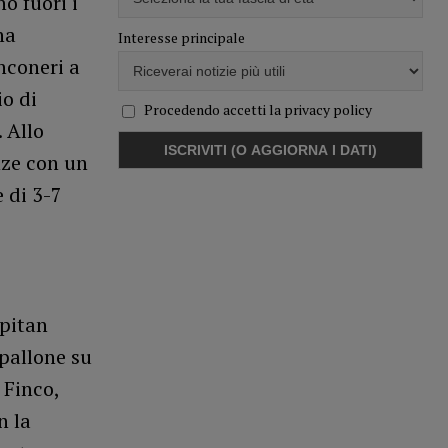
o fuori i
na
Interesse principale
nconeri a
io di
Procedendo accetti la privacy policy
 Allo
nze con un
e di 3-7
apitan
pallone su
 Finco,
n la