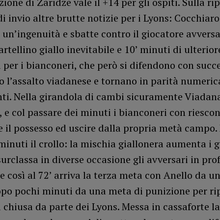
ione di Zaridze vale il +14 per gli ospiti. Sulla ri
di invio altre brutte notizie per i Lyons: Cocchiaro
n’ingenuità e sbatte contro il giocatore avversar
artellino giallo inevitabile e 10’ minuti di ulterior
 per i bianconeri, che però si difendono con succ
 l’assalto viadanese e tornano in parità numeric
nti. Nella girandola di cambi sicuramente Viadan
, e col passare dei minuti i bianconeri con riesco
il possesso ed uscire dalla propria metà campo. 
minuti il crollo: la mischia giallonera aumenta i gi
urclassa in diverse occasione gli avversari in pr
, e così al 72’ arriva la terza meta con Anello da u
po pochi minuti da una meta di punizione per ripe
 chiusa da parte dei Lyons. Messa in cassaforte la