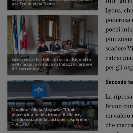
tutti gli 
Lyons, che
poderosa 
pochi minu
punizione,
scadere Vi
calcio pia
per gli osp
Secondo t
La ripresa
Bruno com
un calcio 
che marca