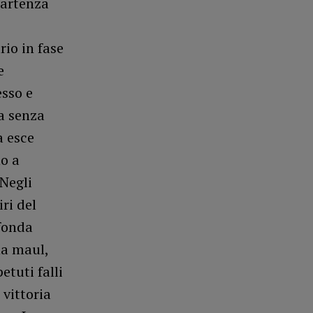
partenza
io in fase
e
esso e
a senza
a esce
no a
Negli
ri del
ofonda
na maul,
tuti falli
 vittoria