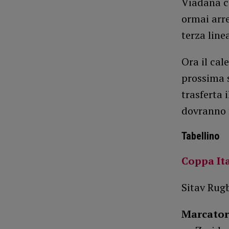
Viadana c
ormai arre
terza line
Ora il cal
prossima s
trasferta i
dovranno f
Tabellino
Coppa Ita
Sitav Rug
Marcator