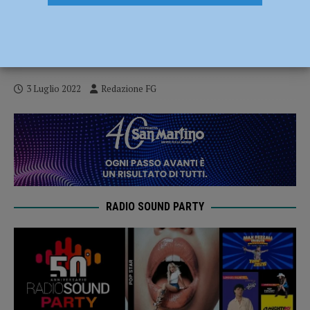
“Stop ai rincari: edilizia e locali rischiano
di fallire”, manifestazione del Comitato
15 Ottobre – FOTO
3 Luglio 2022
Redazione FG
RADIO SOUND PARTY