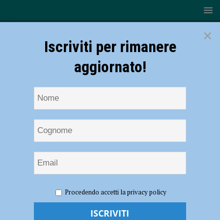
×
Iscriviti per rimanere
aggiornato!
HOME
NOTIZIE
ATTUALITÀ
“Stop ai rincari:
Procedendo accetti la privacy policy
edilizia e locali rischiano di fallire”, manifestazione del Comitato 15
Ottobre – FOTO