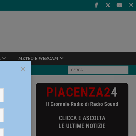
A
METEO E WEBCAM
×
PIACENZA2
4
rto il primo
Il Giornale Radio di Radio Sound
erto il
CLICCA E ASCOLTA
LE ULTIME NOTIZIE