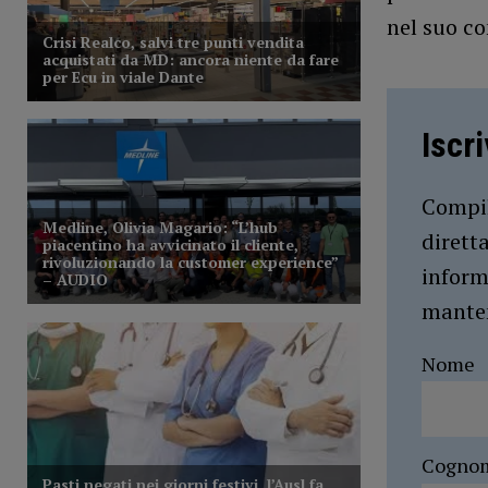
nel suo co
Iscr
Compil
dirett
inform
manten
Nome
Cogno