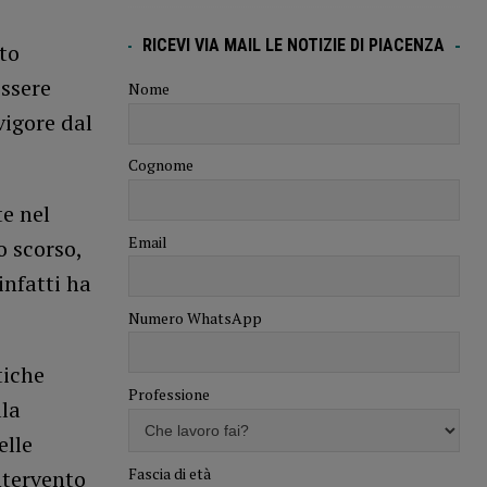
RICEVI VIA MAIL LE NOTIZIE DI PIACENZA
rto
essere
Nome
vigore dal
Cognome
te nel
Email
o scorso,
nfatti ha
Numero WhatsApp
tiche
Professione
lla
elle
Fascia di età
ntervento