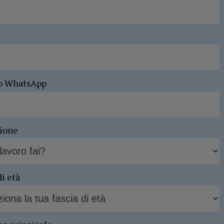
o WhatsApp
sione
di età