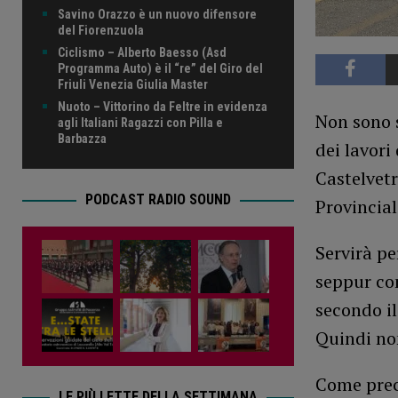
Savino Orazzo è un nuovo difensore
del Fiorenzuola
Ciclismo – Alberto Baesso (Asd
Programma Auto) è il “re” del Giro del
Friuli Venezia Giulia Master
Nuoto – Vittorino da Feltre in evidenza
Non sono s
agli Italiani Ragazzi con Pilla e
Barbazza
dei lavori
Castelvetr
PODCAST RADIO SOUND
Provincial
Servirà p
seppur co
secondo il
Quindi non
Come preci
LE PIÙ LETTE DELLA SETTIMANA