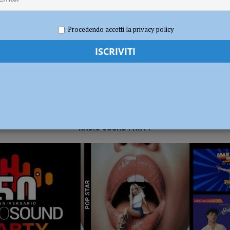
 2023
Redazione FG
Attualità
ia 295 mila euro per rendere le strade più sicure
ATTUALITÀ
Procedendo accetti la privacy policy
RADIO SOUND PARTY