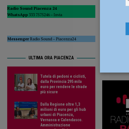
18 Maggio
del Consiglio
POLITICA
Radio Sound Piacenza 24
WhatsApp
333 7575246 –
Invia
[ 5 Agosto 2026 ]
Tutela di pedoni e ciclisti, dalla Provinc
Messenger
Radio Sound
–
Piacenza24
ULTIMA ORA PIACENZA
Tutela di pedoni e ciclisti,
dalla Provincia 295 mila
euro per rendere le strade
più sicure
Dalla Regione oltre 1,3
milioni di euro per gli hub
urbani di Piacenza,
Vernasca e Calendasco.
Amministrazione