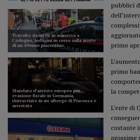
pubblici d
dell’inter
complessiv
aggiornato
primo apri
L’aumento 
primo band
comporter
la compete
L’ente di 
conseguent
costante i
prossime s