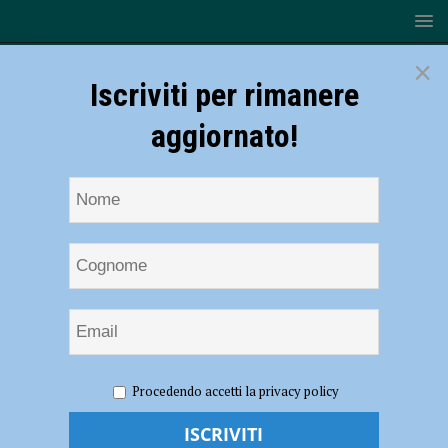
×
Iscriviti per rimanere
aggiornato!
HOME
NOTIZIE
CRONACA PIACENZA
Procedendo accetti la privacy policy
Sorprendono il ladro nel loro negozio in piena notte, marito e moglie
accoltellati in via Torricella: indagini in corso