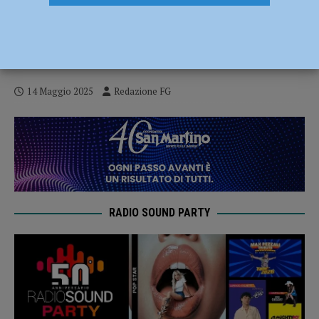
Sorprendono il ladro nel loro negozio in
piena notte, marito e moglie accoltellati
in via Torricella: indagini in corso
14 Maggio 2025
Redazione FG
RADIO SOUND PARTY