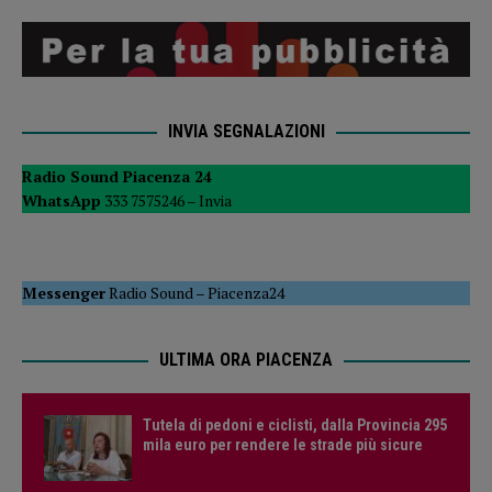
INVIA SEGNALAZIONI
Radio Sound Piacenza 24
WhatsApp
333 7575246 –
Invia
Messenger
Radio Sound
–
Piacenza24
ULTIMA ORA PIACENZA
Tutela di pedoni e ciclisti, dalla Provincia 295
mila euro per rendere le strade più sicure