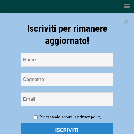
×
Iscriviti per rimanere
aggiornato!
HOME
NOTIZIE
CRONACA PIACENZA
La
Procedendo accetti la privacy policy
ragazzina scomparsa telefona alle amiche: “Sto bene”. Proseguono le
ricerche