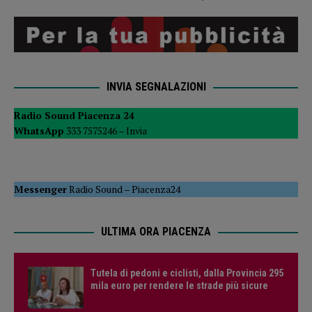
INVIA SEGNALAZIONI
Radio Sound Piacenza 24
WhatsApp
333 7575246 –
Invia
Messenger
Radio Sound
–
Piacenza24
ULTIMA ORA PIACENZA
Tutela di pedoni e ciclisti, dalla Provincia 295
mila euro per rendere le strade più sicure