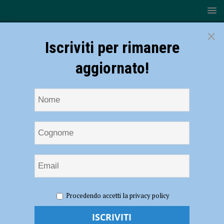
×
Iscriviti per rimanere
aggiornato!
HOME
NOTIZIE
EVENTI A PIACENZA
Le personali
Procedendo accetti la privacy policy
di Michele Castagnetti e di Giampaolo Nuvolati allo Spazio Rosso
Tiziano dal 20 maggio al 6 giugno 2026