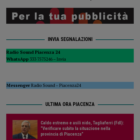
INVIA SEGNALAZIONI
Radio Sound Piacenza 24
WhatsApp
333 7575246 –
Invia
Messenger
Radio Sound
–
Piacenza24
ULTIMA ORA PIACENZA
Caldo estremo e asili nido, Tagliaferri (FdI):
“Verificare subito la situazione nella
provincia di Piacenza”