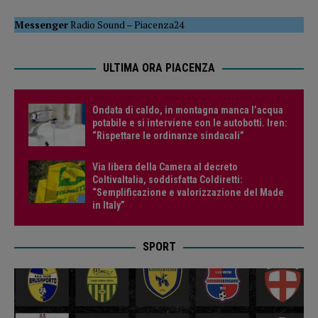
Messenger
Radio Sound
–
Piacenza24
ULTIMA ORA PIACENZA
Ondata di caldo, in montagna manca l’acqua
potabile e si interviene con le autobotti. Iren:
“Rispettare le ordinanze sindacali”
Via libera della Camera al decreto
ColtivaItalia, soddisfatta Coldiretti:
“Semplificazione e valorizzazione del Made
in Italy”
SPORT