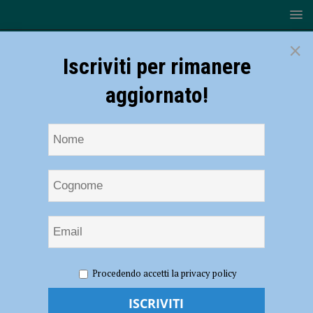
×
Iscriviti per rimanere
aggiornato!
HOME
NOTIZIE
CRONACA PIACENZA
Rivergaro,
Procedendo accetti la privacy policy
minorenne trovato in casa con 140 grammi di hashish e materiale per
lo spaccio: arrestato. In manette anche un pusher 30enne a Podenzano