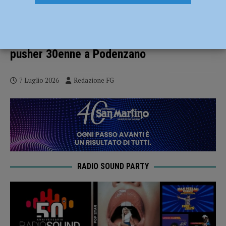
Rivergaro, minorenne trovato in casa con
140 grammi di hashish e materiale per lo
spaccio: arrestato. In manette anche un
pusher 30enne a Podenzano
7 Luglio 2026
Redazione FG
RADIO SOUND PARTY