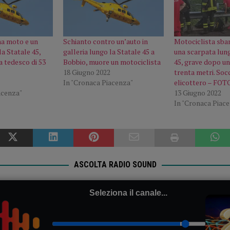
na moto e un
Schianto contro un’auto in
Motociclista sban
a Statale 45,
galleria lungo la Statale 45 a
una scarpata lung
a tedesco di 53
Bobbio, muore un motociclista
45, grave dopo un
18 Giugno 2022
trenta metri. Soc
In "Cronaca Piacenza"
elicottero – FOT
acenza"
13 Giugno 2022
In "Cronaca Piac
ASCOLTA RADIO SOUND
Seleziona il canale...