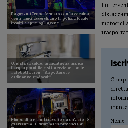
l’intervent
distaccame
motociclis
trasportat
Iscr
Compil
dirett
inform
manten
Nome