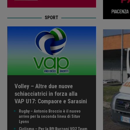
SPORT
Volley – Altre due nuove
schiacciatrici in forza alla
VAP U17: Compaore e Sarasini
Rugby – Antonio Broccio è il nuovo
arrivo per la seconda linea di Sitav
Lyons
Ciclismo – Per la Bft Burzoni VO2 Team