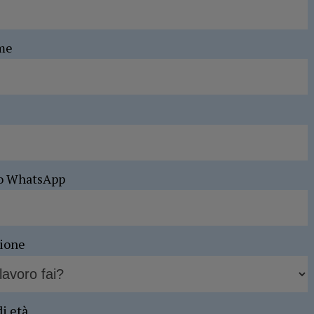
me
o WhatsApp
sione
di età