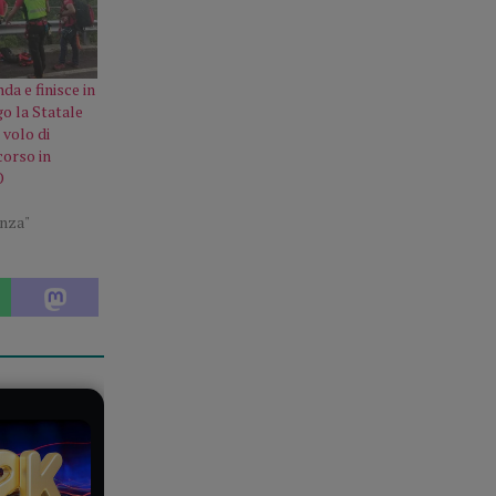
da e finisce in
o la Statale
 volo di
corso in
O
enza"