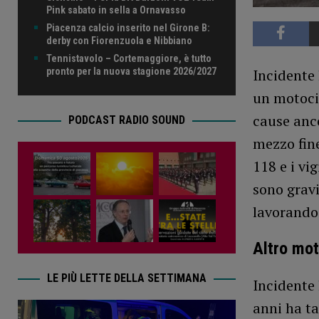
Pink sabato in sella a Ornavasso
Piacenza calcio inserito nel Girone B:
derby con Fiorenzuola e Nibbiano
Tennistavolo – Cortemaggiore, è tutto
pronto per la nuova stagione 2026/2027
Incidente 
un motocic
cause anco
PODCAST RADIO SOUND
mezzo fine
118 e i vi
sono gravi.
lavorando 
Altro mot
LE PIÙ LETTE DELLA SETTIMANA
Incidente 
anni ha t