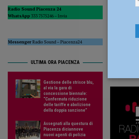
26 Aprile 2
Radio Sound Piacenza 24
WhatsApp
333 7575246 –
Invia
Messenger
Radio Sound
–
Piacenza24
ULTIMA ORA PIACENZA
Gestione delle strisce blu,
al via la gara di
concessione biennale:
“Confermata riduzione
delle tariffe e abolizione
della doppia sanzione”
Assegnati alla questura di
Piacenza diciannove
nuovi agenti di polizia