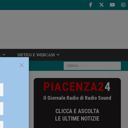
A
METEO E WEBCAM
×
PIACENZA2
4
poche ore
Il Giornale Radio di Radio Sound
re lungo
CLICCA E ASCOLTA
LE ULTIME NOTIZIE