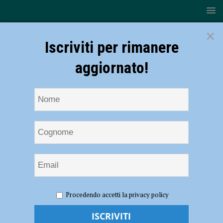
×
Iscriviti per rimanere
aggiornato!
HOME
NOTIZIE
SPORT
CICLISMO
Mountain
Procedendo accetti la privacy policy
Bike – Il piacentino Elia Rial quarto a Maribor nel Festival Olimpico
della Gioventù