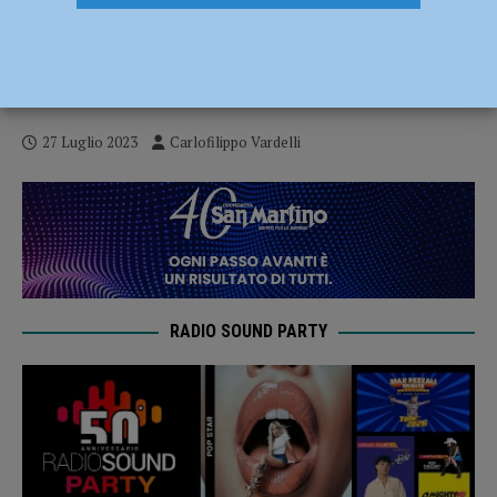
Mountain Bike – Il piacentino Elia Rial
quarto a Maribor nel Festival Olimpico
della Gioventù
27 Luglio 2023
Carlofilippo Vardelli
RADIO SOUND PARTY