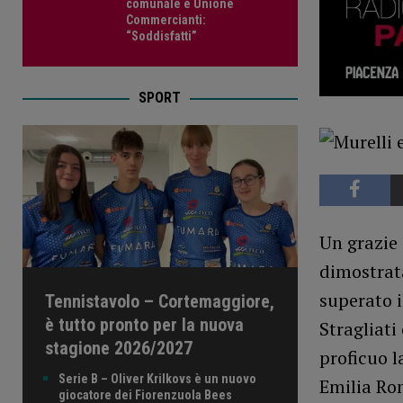
comunale e Unione
Commercianti:
“Soddisfatti”
SPORT
Un grazie 
dimostrata
superato 
Tennistavolo – Cortemaggiore,
è tutto pronto per la nuova
Stragliati
stagione 2026/2027
proficuo l
Serie B – Oliver Krilkovs è un nuovo
Emilia Rom
giocatore dei Fiorenzuola Bees