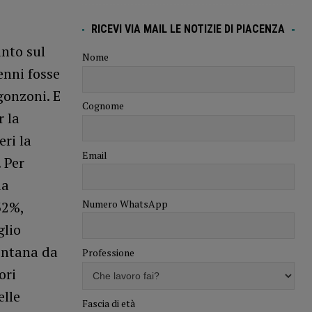
RICEVI VIA MAIL LE NOTIZIE DI PIACENZA
into sul
Nome
enni fosse
gonzoni. E
Cognome
r la
eri la
Email
 Per
la
Numero WhatsApp
32%,
glio
lontana da
Professione
ori
elle
Fascia di età