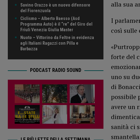
alla sua a
Savino Orazzo è un nuovo difensore
del Fiorenzuola
Ciclismo – Alberto Baesso (Asd
I parlamen
Programma Auto) è il “re” del Giro del
così sulle 
Friuli Venezia Giulia Master
Nuoto – Vittorino da Feltre in evidenza
agli Italiani Ragazzi con Pilla e
«Purtroppo
Barbazza
forte del 
emozionant
PODCAST RADIO SOUND
uno su due
di Bonacci
possibile 
avere un r
dimenticas
sanità ci 
smantella
LE PIÙ LETTE DELLA SETTIMANA