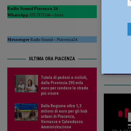
POLITICA
Radio Sound Piacenza 24
WhatsApp
333 7575246 –
Invia
[ 5 Agosto 2026 ]
Caldo estremo e asili nido, Tagliaferri (F
28 Gennaio
Messenger
Radio Sound
–
Piacenza24
ULTIMA ORA PIACENZA
Tutela di pedoni e ciclisti,
dalla Provincia 295 mila
euro per rendere le strade
più sicure
Dalla Regione oltre 1,3
milioni di euro per gli hub
urbani di Piacenza,
Vernasca e Calendasco.
Amministrazione