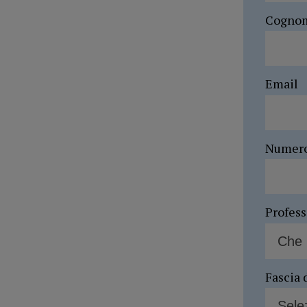
Cogno
Email
Numer
Profes
Fascia 