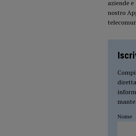
aziende e 
nostro App
telecomun
Iscr
Compil
dirett
inform
manten
Nome