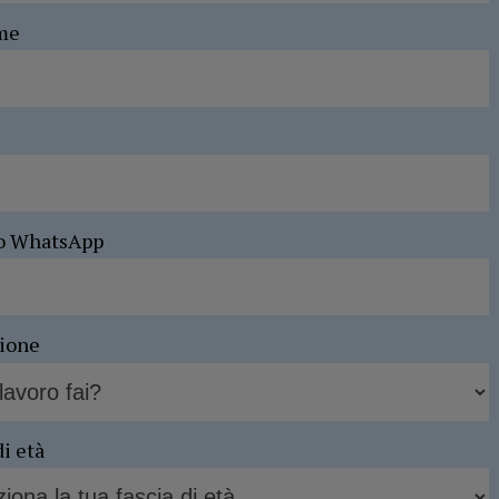
me
o WhatsApp
sione
di età