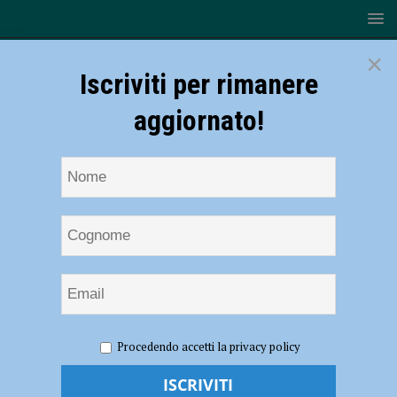
×
Iscriviti per rimanere
aggiornato!
HOME
NOTIZIE
SPORT
Super Teco Corte Auto alla
Procedendo accetti la privacy policy
giornata rosa di Terni
Super Teco Corte Auto alla giornata rosa