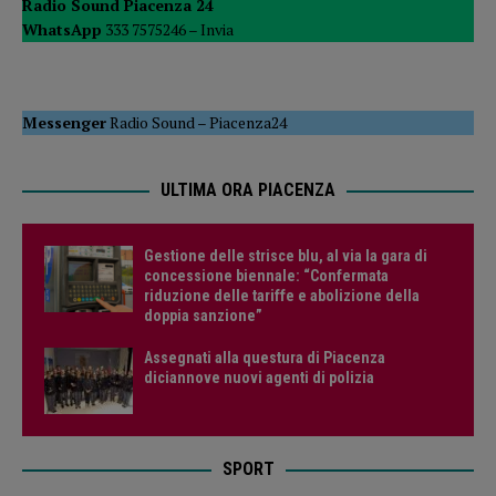
Radio Sound Piacenza 24
WhatsApp
333 7575246 –
Invia
Messenger
Radio Sound
–
Piacenza24
ULTIMA ORA PIACENZA
Gestione delle strisce blu, al via la gara di
concessione biennale: “Confermata
riduzione delle tariffe e abolizione della
doppia sanzione”
Assegnati alla questura di Piacenza
diciannove nuovi agenti di polizia
SPORT