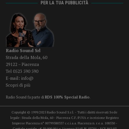
PER LA TUA PUBBLICITÀ
Radio Sound Srl
Strada della Mola, 60
29122 – Piacenza
Tel 0523 590 590
E-mail:
info@
Scopri di più
Radio Sound fa parte di
RDS 100% Special Radio
.
Copyright © 1999/2025 Radio Sound S.r.l. - Tutti i diritti riservati Sede
legale: Strada della Mola, 60 - Piacenza C.F./P.IVA e iscrizione Registro
Imprese Piacenza n° 00799580337 c.c.i.a.a. Piacenza n. r.e.a. 108530 -
Capitale sociale - € 50.000,00 i.v. Licenza SIAE N. 03701 - SCF 862/03