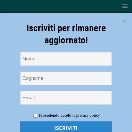
×
Iscriviti per rimanere
aggiornato!
HOME
NOTIZIE
EVENTI A PIACENZA
Nicola
Procedendo accetti la privacy policy
Porro a Piacenza presenta il suo libro “Il padreterno è liberale” il 26
aprile