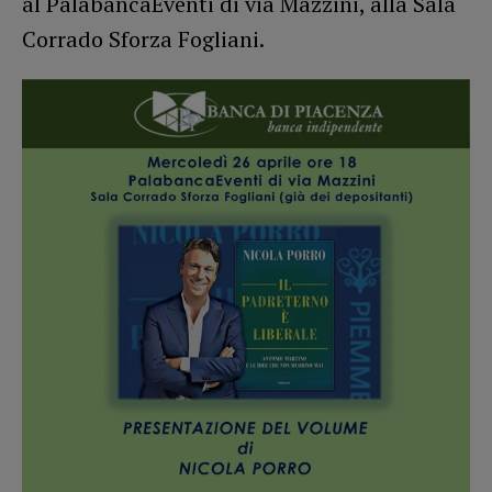
al PalabancaEventi di via Mazzini, alla Sala
Corrado Sforza Fogliani.