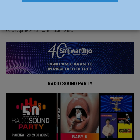
Nicola Porro a Piacenza presenta il suo
libro “Il padreterno è liberale” il 26 aprile
24 Aprile 2023
Redazione MC
RADIO SOUND PARTY