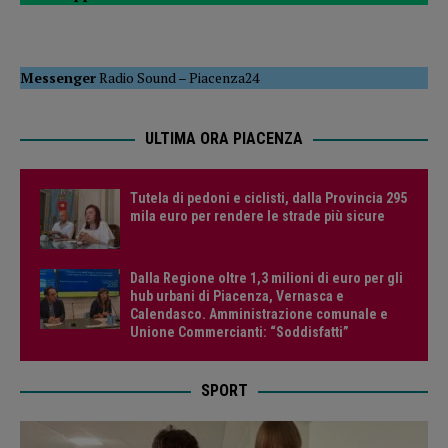
Messenger
Radio Sound
–
Piacenza24
ULTIMA ORA PIACENZA
Tutela di pedoni e ciclisti, dalla Provincia 295
mila euro per rendere le strade più sicure
Dalla Regione oltre 1,3 milioni di euro per gli
hub urbani di Piacenza, Vernasca e
Calendasco. Amministrazione comunale e
Unione Commercianti: “Soddisfatti”
SPORT