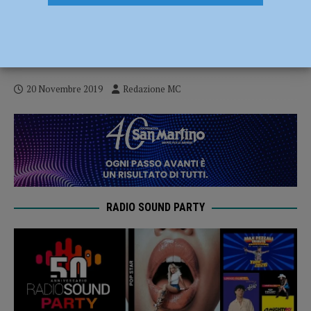
Nure: monitoraggio costante per i nuovi
incrementi dei livelli idrometrici. Allerta
Meteo Arancione
20 Novembre 2019
Redazione MC
RADIO SOUND PARTY