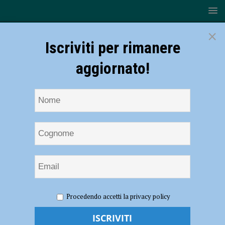
×
Iscriviti per rimanere
aggiornato!
HOME
NOTIZIE
CRONACA PIACENZA
Nure:
Procedendo accetti la privacy policy
monitoraggio costante per i nuovi incrementi dei livelli idrometrici.
Allerta Meteo Arancione