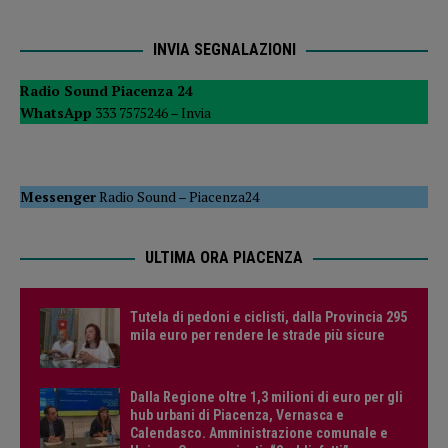
INVIA SEGNALAZIONI
Radio Sound Piacenza 24
WhatsApp
333 7575246 –
Invia
Messenger
Radio Sound
–
Piacenza24
ULTIMA ORA PIACENZA
Tutela di pedoni e ciclisti, dalla Provincia 295
mila euro per rendere le strade più sicure
Dalla Regione oltre 1,3 milioni di euro per gli
hub urbani di Piacenza, Vernasca e
Calendasco. Amministrazione comunale e