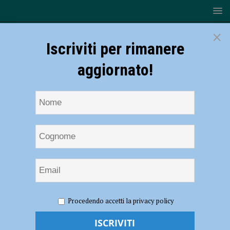
×
Iscriviti per rimanere
aggiornato!
HOME
NOTIZIE
CRONACA PIACENZA
Omicidio
Procedendo accetti la privacy policy
Pomarelli, Telefono Rosa: “Massimo Sebastiani? Non chiamatelo
gigante buono”