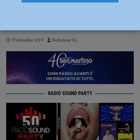
Omicidio Pomarelli, Telefono Rosa:
“Massimo Sebastiani? Non chiamatelo
gigante buono”
9 Settembre 2019
Redazione FG
RADIO SOUND PARTY