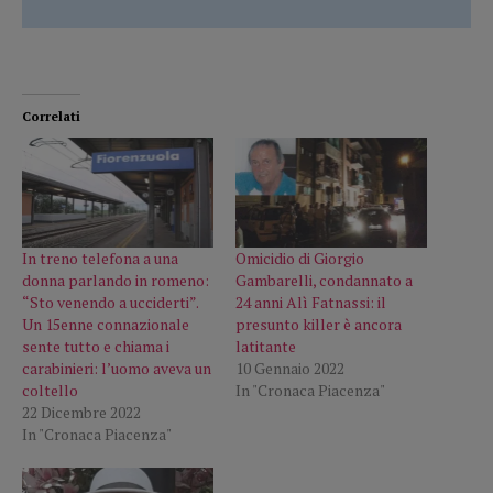
Correlati
In treno telefona a una
Omicidio di Giorgio
donna parlando in romeno:
Gambarelli, condannato a
“Sto venendo a ucciderti”.
24 anni Alì Fatnassi: il
Un 15enne connazionale
presunto killer è ancora
sente tutto e chiama i
latitante
carabinieri: l’uomo aveva un
10 Gennaio 2022
coltello
In "Cronaca Piacenza"
22 Dicembre 2022
In "Cronaca Piacenza"