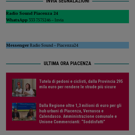
INVIA SEGNALAZIONI
Radio Sound Piacenza 24
WhatsApp
333 7575246 –
Invia
Messenger
Radio Sound
–
Piacenza24
ULTIMA ORA PIACENZA
Tutela di pedoni e ciclisti, dalla Provincia 295
mila euro per rendere le strade più sicure
Dalla Regione oltre 1,3 milioni di euro per gli
hub urbani di Piacenza, Vernasca e
Calendasco. Amministrazione comunale e
Unione Commercianti: “Soddisfatti”