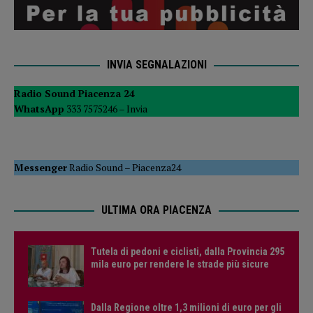
INVIA SEGNALAZIONI
Radio Sound Piacenza 24
WhatsApp
333 7575246 –
Invia
Messenger
Radio Sound
–
Piacenza24
ULTIMA ORA PIACENZA
Tutela di pedoni e ciclisti, dalla Provincia 295
mila euro per rendere le strade più sicure
Dalla Regione oltre 1,3 milioni di euro per gli