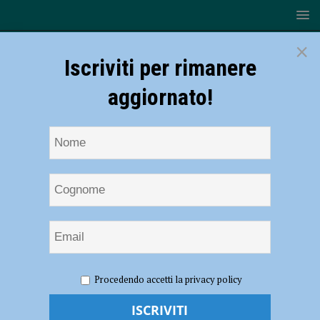
×
Iscriviti per rimanere
aggiornato!
HOME
NOTIZIE
ATTUALITÀ
Università Cattolica,
Procedendo accetti la privacy policy
tornano gli open day Unicatt in presenza: appuntamento il 14 dicembre
Università Cattolica, tornano gli open day