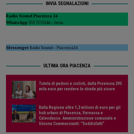
INVIA SEGNALAZIONI
Radio Sound Piacenza 24
WhatsApp
333 7575246 –
Invia
Messenger
Radio Sound
–
Piacenza24
ULTIMA ORA PIACENZA
Tutela di pedoni e ciclisti, dalla Provincia 295
mila euro per rendere le strade più sicure
Dalla Regione oltre 1,3 milioni di euro per gli
hub urbani di Piacenza, Vernasca e
Calendasco. Amministrazione comunale e
Unione Commercianti: “Soddisfatti”