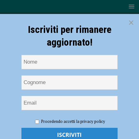
×
Iscriviti per rimanere
aggiornato!
HOME
NOTIZIE
EVENTI A PIACENZA
L’Orchestra
Procedendo accetti la privacy policy
della Toscana a Piacenza al Municipale il 5 aprile diretta da Umberto
Clerici