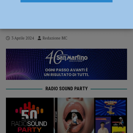
L’Orchestra della Toscana a Piacenza al
Municipale il 5 aprile diretta da Umberto
Clerici
3 Aprile 2024
Redazione MC
RADIO SOUND PARTY