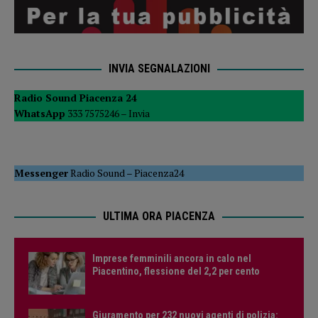
INVIA SEGNALAZIONI
Radio Sound Piacenza 24
WhatsApp
333 7575246 –
Invia
Messenger
Radio Sound
–
Piacenza24
ULTIMA ORA PIACENZA
Imprese femminili ancora in calo nel
Piacentino, flessione del 2,2 per cento
Giuramento per 232 nuovi agenti di polizia: