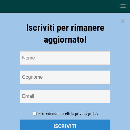
×
Iscriviti per rimanere
aggiornato!
HOME
NOTIZIE
ATTUALITÀ
Cgil: “Potenziare il
Procedendo accetti la privacy policy
progetto ospedale nuovo, inutili le polemiche sull’hub di terapia
intensiva”