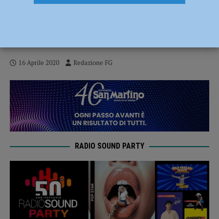
Cgil: “Potenziare il progetto ospedale
nuovo, inutili le polemiche sull’hub di
terapia intensiva”
16 Aprile 2020
Redazione FG
RADIO SOUND PARTY