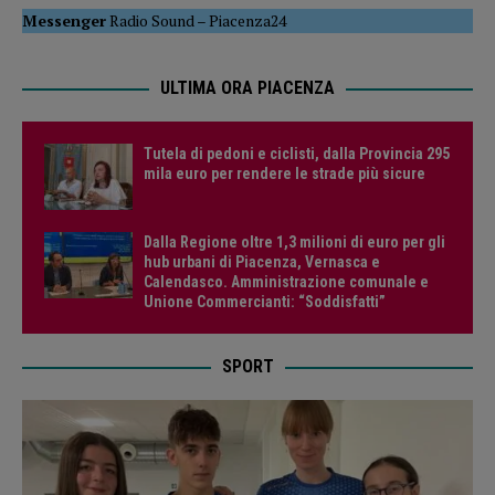
Messenger
Radio Sound
–
Piacenza24
ULTIMA ORA PIACENZA
Tutela di pedoni e ciclisti, dalla Provincia 295
mila euro per rendere le strade più sicure
Dalla Regione oltre 1,3 milioni di euro per gli
hub urbani di Piacenza, Vernasca e
Calendasco. Amministrazione comunale e
Unione Commercianti: “Soddisfatti”
SPORT