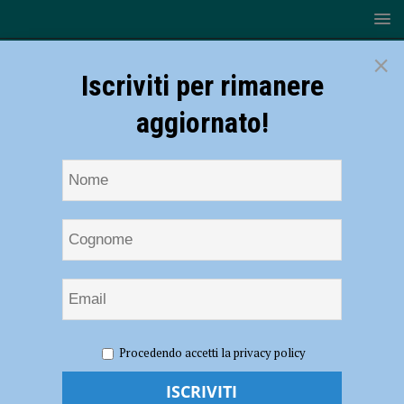
×
Iscriviti per rimanere
aggiornato!
HOME
NOTIZIE
SPORT
CALCIO
Il Piacenza
Procedendo accetti la privacy policy
sopravvive alla lotteria dei rigori e passa il turno sull’Imolese
Il Piacenza sopravvive alla lotteria dei