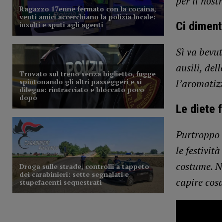
per il nost
Ci diment
Sì va bevut
ausili, del
l’aromatizz
Le diete 
Purtroppo 
le festivit
costume. N
capire cos