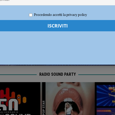
a per Futuro Nazionale con Vannacci: “Focus su immigrazione e crisi
2025
Redazione MC
Attualità
Procedendo accetti la privacy policy
RADIO SOUND PARTY