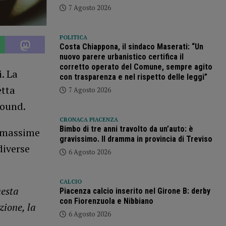
7 Agosto 2026
POLITICA
Costa Chiappona, il sindaco Maserati: “Un
nuovo parere urbanistico certifica il
corretto operato del Comune, sempre agito
. La
con trasparenza e nel rispetto delle leggi”
etta
7 Agosto 2026
Sound.
CRONACA PIACENZA
Bimbo di tre anni travolto da un’auto: è
e massime
gravissimo. Il dramma in provincia di Treviso
diverse
6 Agosto 2026
CALCIO
uesta
Piacenza calcio inserito nel Girone B: derby
con Fiorenzuola e Nibbiano
zione, la
6 Agosto 2026
a