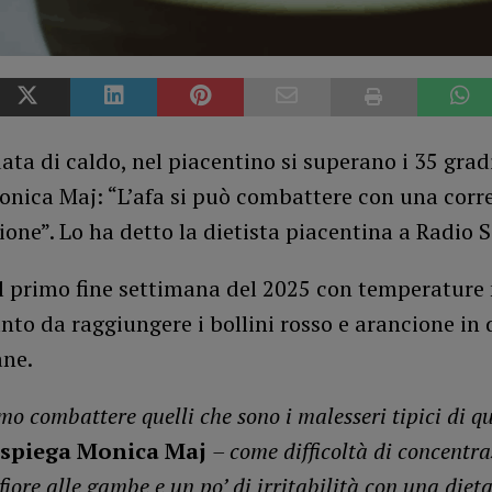
ta di caldo, nel piacentino si superano i 35 gradi
onica Maj: “L’afa si può combattere con una corr
one”. Lo ha detto la dietista piacentina a Radio 
il primo fine settimana del 2025 con temperatur
anto da raggiungere i bollini rosso e arancione in 
ane.
mo combattere quelli che sono i malesseri tipici di q
spiega Monica Maj
– come difficoltà di concentra
fiore alle gambe e un po’ di irritabilità con una diet