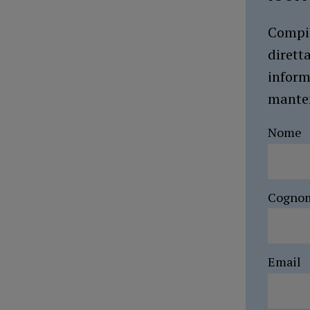
Compil
dirett
inform
manten
Nome
Cogno
Email