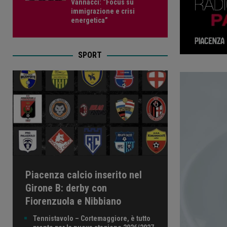
Vannacci: “Focus su
immigrazione e crisi
energetica”
SPORT
Piacenza calcio inserito nel
Girone B: derby con
Fiorenzuola e Nibbiano
Tennistavolo – Cortemaggiore, è tutto