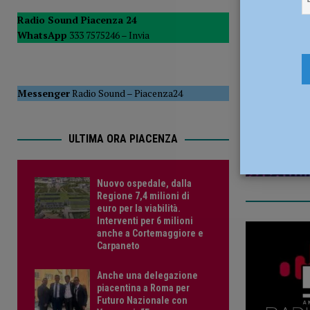
Carpaneto
ATTUALITÀ
Radio Sound Piacenza 24
WhatsApp
333 7575246 –
Invia
[ 7 Agosto 2026 ]
Anche una delegazione piacentina a Rom
13 Giugno 
energetica”
POLITICA
Messenger
Radio Sound
–
Piacenza24
ULTIMA ORA PIACENZA
Nuovo ospedale, dalla
Regione 7,4 milioni di
euro per la viabilità.
Interventi per 6 milioni
anche a Cortemaggiore e
Carpaneto
Anche una delegazione
piacentina a Roma per
Futuro Nazionale con