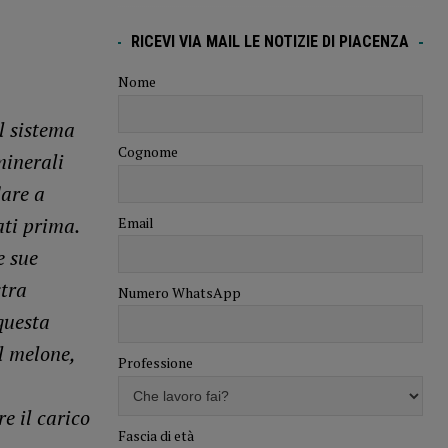
RICEVI VIA MAIL LE NOTIZIE DI PIACENZA
Nome
l sistema
Cognome
minerali
dare a
ati prima.
Email
e sue
stra
Numero WhatsApp
questa
il melone,
Professione
e il carico
Fascia di età