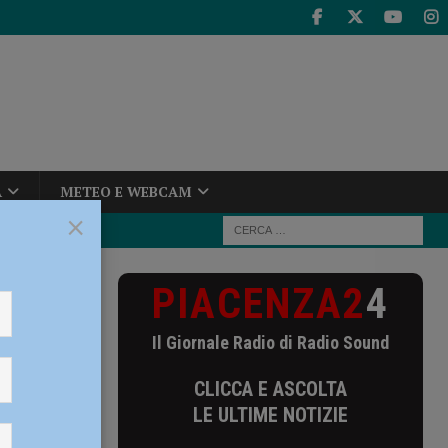
A
METEO E WEBCAM
×
PIACENZA2
4
i. La dietista
Il Giornale Radio di Radio Sound
radi. La
CLICCA E ASCOLTA
tere
LE ULTIME NOTIZIE