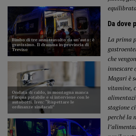
equilibrat
Da dove p
La prima p
gastroenter
che vengon
innescare 
Magari è s
vitamine, c
alimentazio
stagione ci
perché la 
l’alimentaz