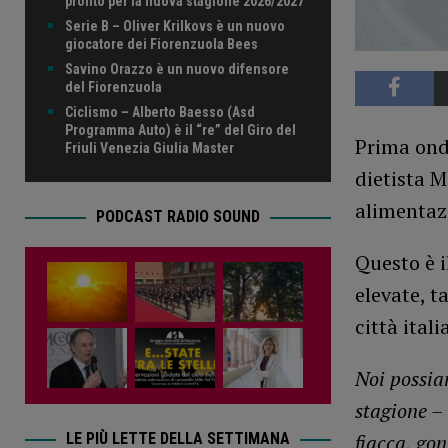
pronto per la nuova stagione 2026/2027
Serie B – Oliver Krilkovs è un nuovo
giocatore dei Fiorenzuola Bees
Savino Orazzo è un nuovo difensore
del Fiorenzuola
Ciclismo – Alberto Baesso (Asd
Programma Auto) è il “re” del Giro del
Prima onda
Friuli Venezia Giulia Master
dietista M
alimentazi
PODCAST RADIO SOUND
Questo è 
elevate, t
città itali
Noi possia
stagione –
LE PIÙ LETTE DELLA SETTIMANA
fiacca, gon