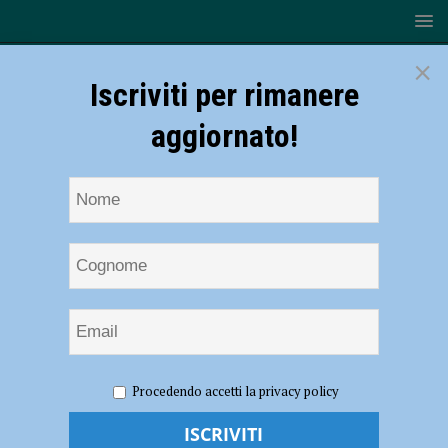
×
Iscriviti per rimanere
aggiornato!
HOME
NOTIZIE
ATTUALITÀ
Raccolta dei rifiuti, il
Procedendo accetti la privacy policy
30 settembre incontro informativo per tutti i cittadini
Raccolta dei rifiuti, il 30 settembre