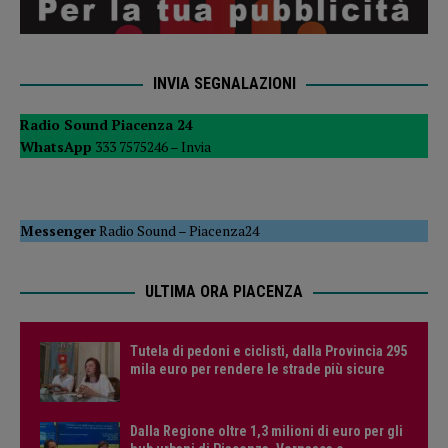
INVIA SEGNALAZIONI
Radio Sound Piacenza 24
WhatsApp
333 7575246 –
Invia
Messenger
Radio Sound
–
Piacenza24
ULTIMA ORA PIACENZA
Tutela di pedoni e ciclisti, dalla Provincia 295
mila euro per rendere le strade più sicure
Dalla Regione oltre 1,3 milioni di euro per gli