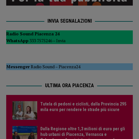
INVIA SEGNALAZIONI
Radio Sound Piacenza 24
WhatsApp
333 7575246 –
Invia
Messenger
Radio Sound
–
Piacenza24
ULTIMA ORA PIACENZA
Tutela di pedoni e ciclisti, dalla Provincia 295
mila euro per rendere le strade più sicure
Dalla Regione oltre 1,3 milioni di euro per gli
hub urbani di Piacenza, Vernasca e