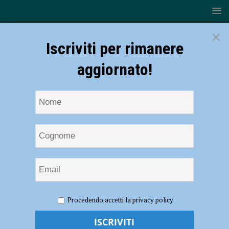
×
Iscriviti per rimanere
aggiornato!
HOME
NOTIZIE
POLITICA
Referendum
Procedendo accetti la privacy policy
costituzionale, il 20 e 21 settembre. Ecco cosa c’è da sapere – TUTTE
LE INFORMAZIONI