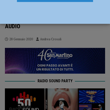
Rossini commenta il pareggio del
Carpaneto nel match contro il Mantova:
“Questo risultato ci deve dare morale!” –
AUDIO
28 Gennaio 2020
Andrea Crosali
RADIO SOUND PARTY