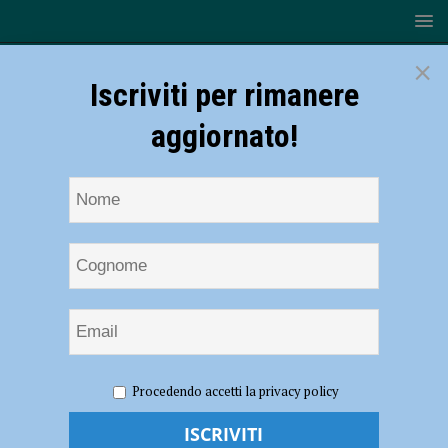
×
Iscriviti per rimanere
aggiornato!
HOME
NOTIZIE
SPORT
CALCIO DILETTANTI
Procedendo accetti la privacy policy
Rossini commenta il pareggio del Carpaneto nel match contro il
Mantova: “Questo risultato ci deve dare morale!” – AUDIO