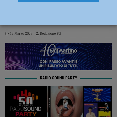
Rubano tre fucili da una casa di
Monticelli, armi gettate dai malviventi
durante la fuga e ritrovate
17 Marzo 2023
Redazione FG
RADIO SOUND PARTY