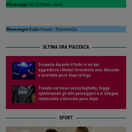
WhatsApp
333 7575246 –
Invia
Messenger
Radio Sound
–
Piacenza24
ULTIMA ORA PIACENZA
Scoperto durante il furto in un bar
aggredisce i titolari ferendone uno: bloccato
e arrestato poco dopo la fuga
Trovato sul treno senza biglietto, fugge
spintonando gli altri passeggeri e si dilegua:
rintracciato e bloccato poco dopo
SPORT