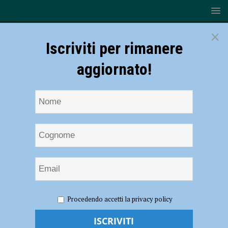
×
Iscriviti per rimanere
aggiornato!
HOME
NOTIZIE
CRONACA PIACENZA
Rubano tre
Procedendo accetti la privacy policy
fucili da una casa di Monticelli, armi gettate dai malviventi durante la
fuga e ritrovate