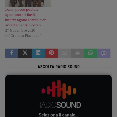
Da un pacco postale
spuntano sei fucili,
intervengono i carabinieri:
accertamenti in corso
27 Novembre 2020
In "Cronaca Piacenza"
ASCOLTA RADIO SOUND
Seleziona il canale...