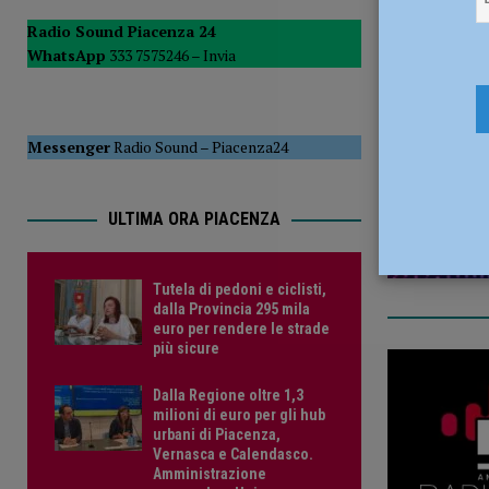
POLITICA
Radio Sound Piacenza 24
WhatsApp
333 7575246 –
Invia
[ 5 Agosto 2026 ]
Caldo estremo e asili nido, Tagliaferri (F
29 Settemb
Messenger
Radio Sound
–
Piacenza24
ULTIMA ORA PIACENZA
Tutela di pedoni e ciclisti,
dalla Provincia 295 mila
euro per rendere le strade
più sicure
Dalla Regione oltre 1,3
milioni di euro per gli hub
urbani di Piacenza,
Vernasca e Calendasco.
Amministrazione