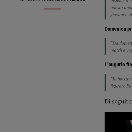
insieme a n
questo anni
giovani e a
Domenica pr
“Da domenic
match e vog
L’augurio fi
“In bocca a
figurare P
Di seguito