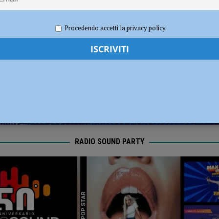
dI): “Verificare subito la situazione nella provincia di Piacenza”
POLITICA
re 2019
Carlofilippo Vardelli
Boxe
Procedendo accetti la privacy policy
RADIO SOUND PARTY