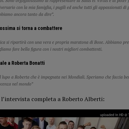
oi. Sono orgogliosissimo di rappresentare la Salus et Virtus e di poter 
versario con la mia famiglia, i pugili ed anche tutti gli appassionati di
bbiamo ancora tanto da dire”.
ossima si torna a combattere
a si ripartirà con una vera e propria maratona di Boxe. Abbiamo pre
liamo fare bella figura con i nostri migliori combattenti.
nale a Roberta Bonatti
l lupo a Roberta che è impegnata nei Mondiali
.
Speriamo che faccia be
iacenza nel mondo”
 l’intervista completa a Roberto Alberti: