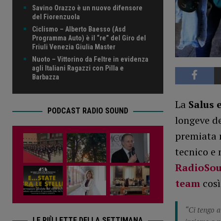
Savino Orazzo è un nuovo difensore
del Fiorenzuola
Ciclismo – Alberto Baesso (Asd
Programma Auto) è il “re” del Giro del
Friuli Venezia Giulia Master
Nuoto – Vittorino da Feltre in evidenza
agli Italiani Ragazzi con Pilla e
Barbazza
La
Salus 
PODCAST RADIO SOUND
longeve de
premiata n
tecnico e
RadioSo
team
così
“Ci tengo a
LE PIÙ LETTE DELLA SETTIMANA