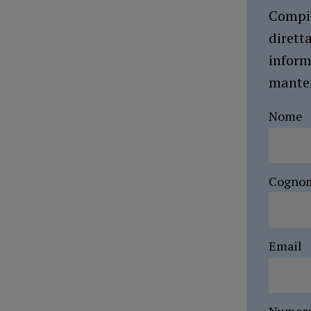
Compil
dirett
inform
manten
Nome
Cogno
Email
Numer