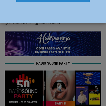
Sasso Marconi – Piacenza, biancorossi in
terra bolognese per lo scontro salvezza
20 Febbraio 2025
Andrea Crosali
RADIO SOUND PARTY