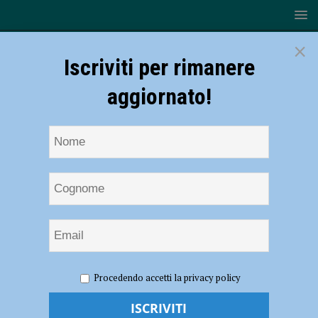
×
Iscriviti per rimanere
aggiornato!
HOME
NOTIZIE
SPORT
CALCIO
Sasso
Procedendo accetti la privacy policy
Marconi – Piacenza, biancorossi in terra bolognese per lo scontro
salvezza