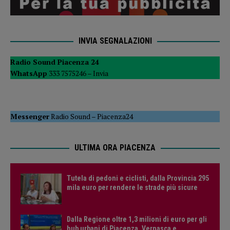
INVIA SEGNALAZIONI
Radio Sound Piacenza 24
WhatsApp
333 7575246 –
Invia
Messenger
Radio Sound
–
Piacenza24
ULTIMA ORA PIACENZA
Tutela di pedoni e ciclisti, dalla Provincia 295
mila euro per rendere le strade più sicure
Dalla Regione oltre 1,3 milioni di euro per gli
hub urbani di Piacenza, Vernasca e