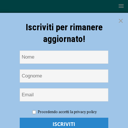
×
Iscriviti per rimanere
aggiornato!
HOME
NOTIZIE
CRONACA PIACENZA
Schianto tra
Procedendo accetti la privacy policy
un’auto e un tir in tangenziale, un ferito grave – FOTO
Schianto tra un’auto e un tir in