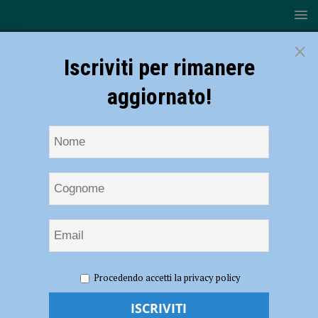
×
Iscriviti per rimanere
aggiornato!
HOME
NOTIZIE
ATTUALITÀ
Sicure ed ecologiche,
Procedendo accetti la privacy policy
ecco le scuole del futuro: a Piacenza 73 interventi per quasi 42 milioni
di euro