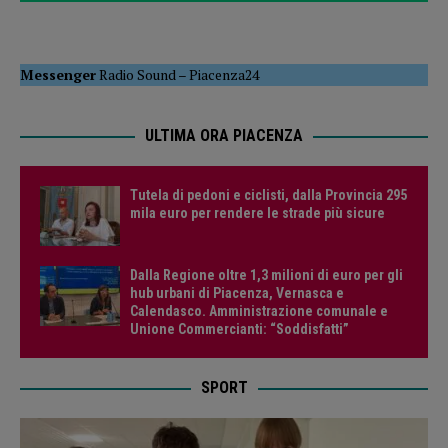
Messenger
Radio Sound
–
Piacenza24
ULTIMA ORA PIACENZA
Tutela di pedoni e ciclisti, dalla Provincia 295
mila euro per rendere le strade più sicure
Dalla Regione oltre 1,3 milioni di euro per gli
hub urbani di Piacenza, Vernasca e
Calendasco. Amministrazione comunale e
Unione Commercianti: “Soddisfatti”
SPORT