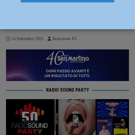
Sicure ed ecologiche, ecco le scuole del
futuro: a Piacenza 73 interventi per quasi
42 milioni di euro
16 Settembre 2021
Redazione FG
RADIO SOUND PARTY